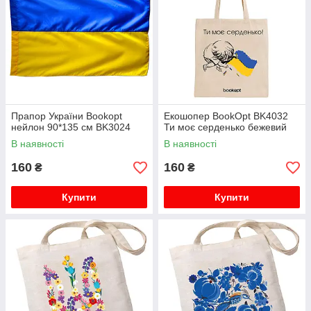
Джакузі
Прапор України Bookopt
Екошопер BookOpt BK4032
нейлон 90*135 см BK3024
Ти моє серденько бежевий
В наявності
В наявності
160
160
₴
₴
Купити
Купити