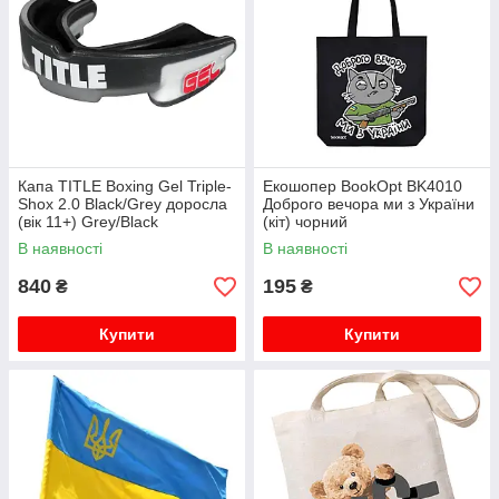
Капа TITLE Boxing Gel Triple-
Екошопер BookOpt BK4010
Shox 2.0 Black/Grey доросла
Доброго вечора ми з України
(вік 11+) Grey/Black
(кіт) чорний
В наявності
В наявності
840
195
₴
₴
Купити
Купити