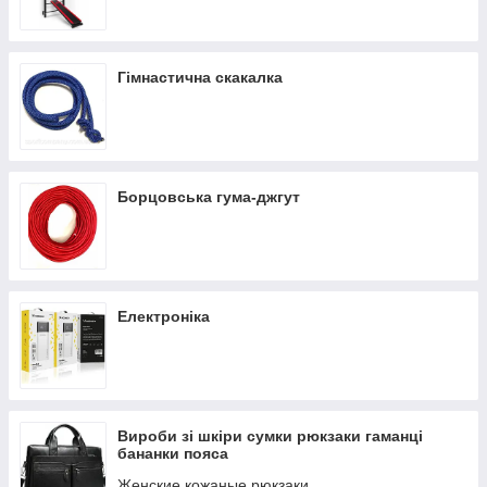
Важка атлетика штангетки трико
Компресійний одяг
Гімнастична скакалка
Борцовська гума-джгут
Електроніка
Вироби зі шкіри сумки рюкзаки гаманці
бананки пояса
Женские кожаные рюкзаки