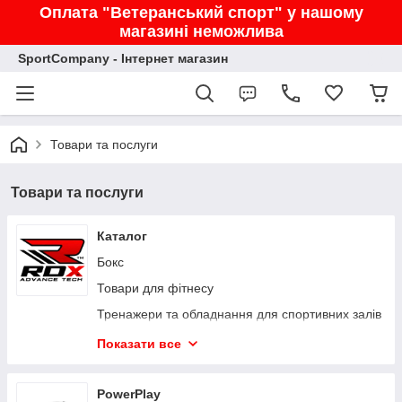
Оплата "Ветеранський спорт" у нашому
магазині неможлива
SportCompany - Інтернет магазин
Товари та послуги
Товари та послуги
Каталог
Бокс
Товари для фітнесу
Тренажери та обладнання для спортивних залів
Захист
Показати все
Одяг та взуття
Сумки і рюкзаки
PowerPlay