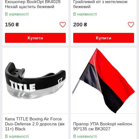
Екошопер BookOpt BK4028
Грайливий кіт з метеликом
Нехай щастить бежевий
бежевий
В наявності
В наявності
150
200
₴
₴
Купити
Купити
Капа TITLE Boxing Air Force
Duo-Defense 2.0 доросла (вік
Прапор УПА Bookopt нейлон
11+) Black
90*135 см BK3027
В наявності
В наявності