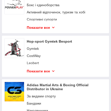
Бокс і єдиноборства
Активний відпочинок, туризм та хобі
Спортивні супорти
Спортивні пляшки, шейкери та аксесуари
Показати все
Термоси
Пояси та рукавички для фітнесу
Hop-sport Gymtek Besport
Лямки, гачки, накладки, бинті
Gymtek
Спортивна магнезія
CostWay
Велорукавиці та для інвалідного візка
Leobert
Шкіряні рукавички
York Fitness
Показати все
Фітнес аксесуари
Jumi
Українська символіка, екошопери
Outtec
Adidas Martial Arts & Boxing Official
Distributor in Ukraine
Товарі для дому
Queenfit
За видами спорту
Hop-Sport німецький бренд спортивного
обладнання
Бандажи
Trex Sport
Наколенники