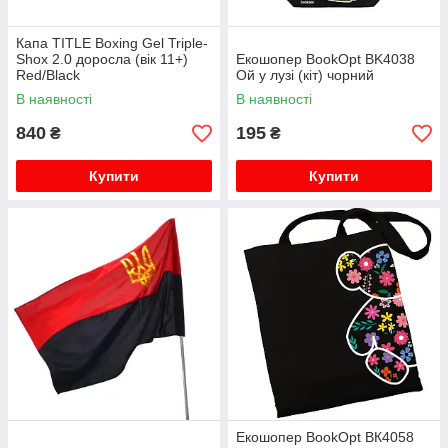
Капа TITLE Boxing Gel Triple-
Shox 2.0 доросла (вік 11+)
Екошопер BookOpt BK4038
Red/Black
Ой у лузі (кіт) чорний
В наявності
В наявності
840
195
₴
₴
Купити
Купити
Екошопер BookOpt ВК4058