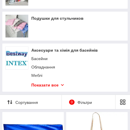
Подушки для стульчиков
Аксесуари та хімія для басейнів
Басейни
Обладнання
Меблі
Аксесуари
Показати все
Відпочинок
Хімія для басейну
Сортування
0
Фільтри
Туризм
Дитячі басейни
Запчастини