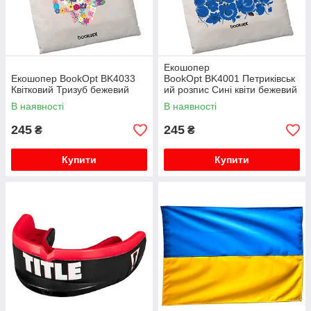
Екошопер
Екошопер BookOpt BK4033
BookOpt BK4001 Петриківськ
Квітковий Тризуб бежевий
ий розпис Сині квіти бежевий
В наявності
В наявності
245
245
₴
₴
Купити
Купити