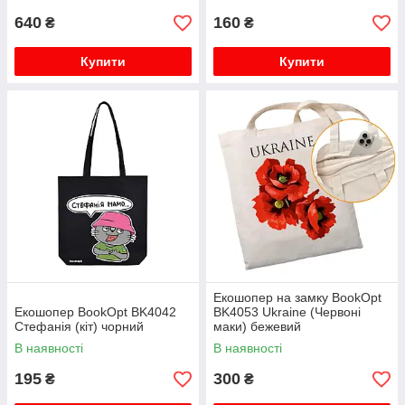
640
160
₴
₴
Купити
Купити
Екошопер на замку BookOpt
Екошопер BookOpt BK4042
BK4053 Ukraine (Червоні
Стефанія (кіт) чорний
маки) бежевий
В наявності
В наявності
195
300
₴
₴