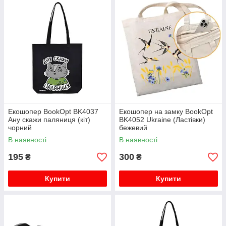
Екошопер BookOpt BK4037
Екошопер на замку BookOpt
Ану скажи паляниця (кіт)
BK4052 Ukraine (Ластівки)
чорний
бежевий
В наявності
В наявності
195
300
₴
₴
Купити
Купити