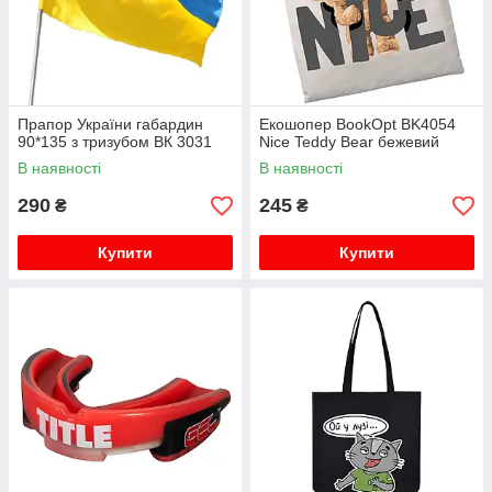
Прапор України габардин
Екошопер BookOpt BK4054
90*135 з тризубом ВК 3031
Nice Teddy Bear бежевий
В наявності
В наявності
290
245
₴
₴
Купити
Купити