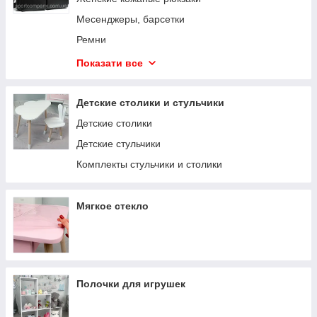
Месенджеры, барсетки
Ремни
Женские ремни
Показати все
Чоловічі гаманці
Рюкзаки
Детские столики и стульчики
Обкладинки
Детские столики
Ключницы
Детские стульчики
Слинги
Комплекты стульчики и столики
Бананки
Портфели для ноутбуков и документов
Мягкое стекло
Полочки для игрушек