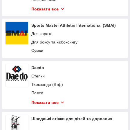
DiVolio
Манекены для единоборств
Показати все
Besport
Спортивные сумки и рюкзаки
Тренировочное кимоно
Sports Master Athletic International (SMAI)
Бокс
Для карате
Джіу-Джітсу
Для боксу та кікбоксингу
Кікбоксинг
Сумки
Ракетки та подушки ударні для єдиноборств
Капи захисні для боксу та єдиноборств
Daedo
Сумки та рюкзаки спортивні
Степки
Пояси для кімоно
Тхеквондо (Втф)
Карате захисне екіпірування кімоно
Пояси
Лапы пэды тай пады ударные для бокса и
Карате
Показати все
единоборств
Таеквон-до (Ітф)
Тхеквондо захисне екіпірування добок
Кімоно для дзюдо
Шведські стінки для дітей та дорослих
Дзюдо кімоно захоплення