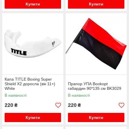
Купити
Купити
Капа TITLE Boxing Super
Shield X2 доросла (вік 11+)
Прапор УПА Bookopt
White
габардин 90*135 см BK3029
В наявності
В наявності
220
220
₴
₴
Купити
Купити