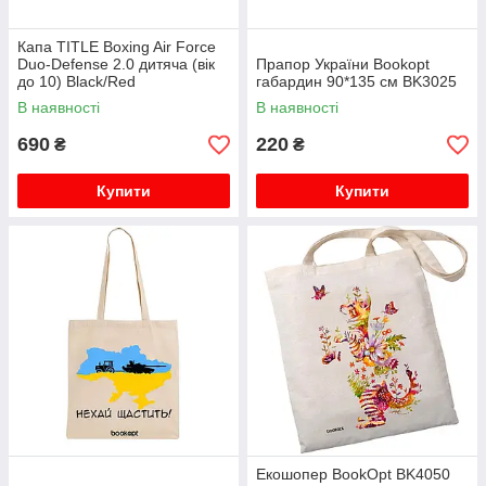
Капа TITLE Boxing Air Force
Duo-Defense 2.0 дитяча (вік
Прапор України Bookopt
до 10) Black/Red
габардин 90*135 см BK3025
В наявності
В наявності
690
220
₴
₴
Купити
Купити
Екошопер BookOpt BK4050