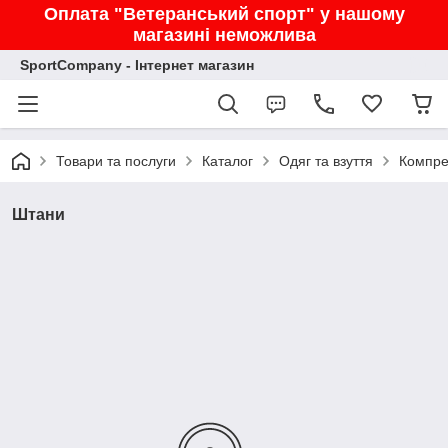
Оплата "Ветеранський спорт" у нашому
магазині неможлива
SportCompany - Інтернет магазин
Товари та послуги
Каталог
Одяг та взуття
Компре
Штани