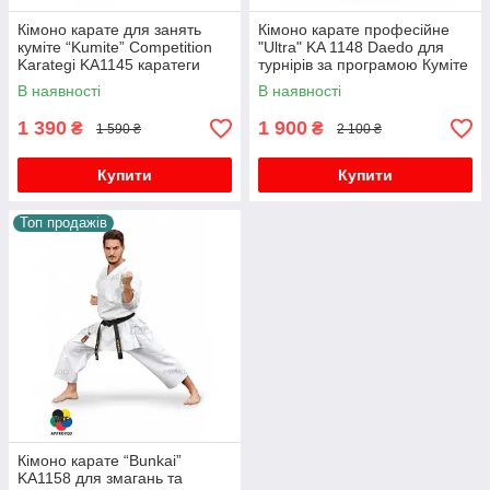
Кімоно карате для занять
Кімоно карате професійне
куміте “Kumite” Competition
"Ultra" KA 1148 Daedo для
Karategi KA1145 каратеги
турнірів за програмою Куміте
біле
каратегі
В наявності
В наявності
1 390
1 900
₴
₴
1 590 ₴
2 100 ₴
Купити
Купити
Топ продажів
Кімоно карате “Bunkai”
KA1158 для змагань та