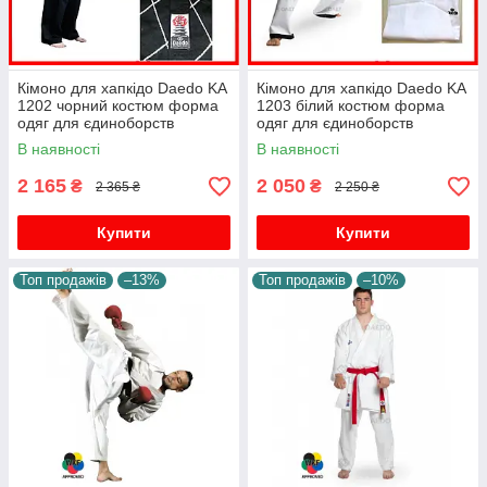
Кімоно для хапкідо Daedo KA
Кімоно для хапкідо Daedo KA
1202 чорний костюм форма
1203 білий костюм форма
одяг для єдиноборств
одяг для єдиноборств
бойових мистецтв
бойових мистецтв
В наявності
В наявності
2 165
2 050
₴
₴
2 365 ₴
2 250 ₴
Купити
Купити
Топ продажів
–13%
Топ продажів
–10%