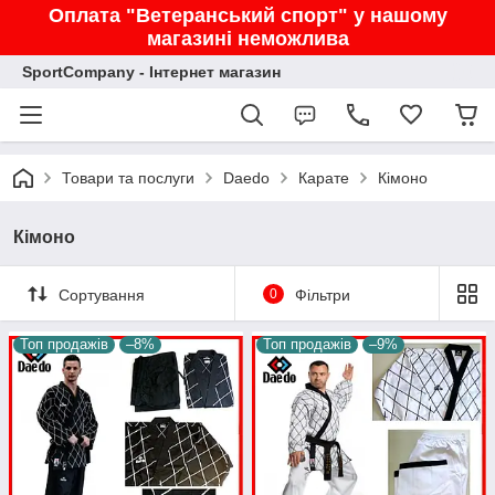
Оплата "Ветеранський спорт" у нашому
магазині неможлива
SportCompany - Інтернет магазин
Товари та послуги
Daedo
Карате
Кімоно
Кімоно
Сортування
0
Фільтри
Топ продажів
–8%
Топ продажів
–9%