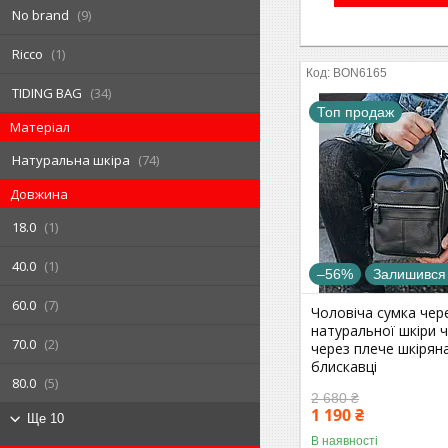
No brand
9
Ricco
1
BON6165
TIDING BAG
34
Топ продаж
Матеріал
Натуральна шкіра
74
Довжина
18.0
1
40.0
1
–56%
Залишився
60.0
7
Чоловіча сумка чер
натуральної шкіри 
70.0
2
через плече шкірян
блискавці
80.0
5
2 680 ₴
1 190 ₴
Ще 10
В наявності