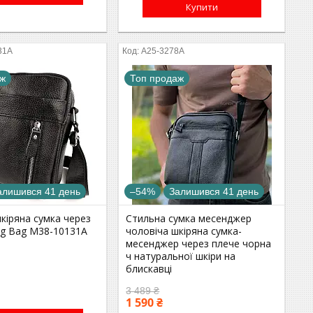
Купити
31A
A25-3278A
аж
Топ продаж
алишився 41 день
–54%
Залишився 41 день
кіряна сумка через
Стильна сумка месенджер
ng Bag M38-10131A
чоловіча шкіряна сумка-
месенджер через плече чорна
ч натуральної шкіри на
блискавці
3 489 ₴
1 590 ₴