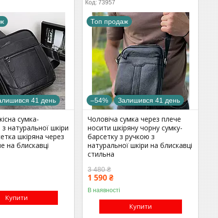
73957
аж
Топ продаж
алишився 41 день
–54%
Залишився 41 день
кісна сумка-
Чоловіча сумка через плече
з натуральної шкіри
носити шкіряну чорну сумку-
етка шкіряна через
барсетку з ручкою з
е на блискавці
натуральної шкіри на блискавці
стильна
3 480 ₴
1 590 ₴
В наявності
Купити
Купити