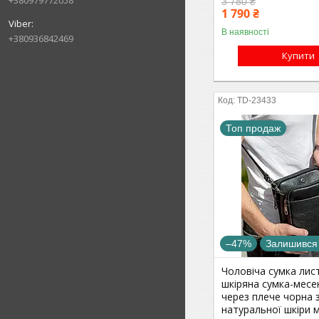
3 780 ₴
1 790 ₴
В наявності
+380936842469
Купити
TD-23433
Топ продаж
–47%
Залишився
Чоловіча сумка лис
шкіряна сумка-мес
через плече чорна 
натуральної шкіри м