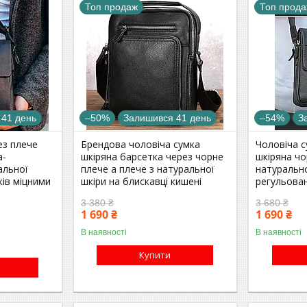
Топ продаж
Топ прод
 41 день
–50%
Залишився 41 день
–54%
З
ез плече
Брендова чоловіча сумка
Чоловіча 
а-
шкіряна барсетка через чорне
шкіряна чо
альної
плече а плече з натуральної
натурально
ків міцними
шкіри на блискавці кишені
регульова
3 380 ₴
3 680 ₴
1 690 ₴
1 690 ₴
В наявності
В наявності
Купити