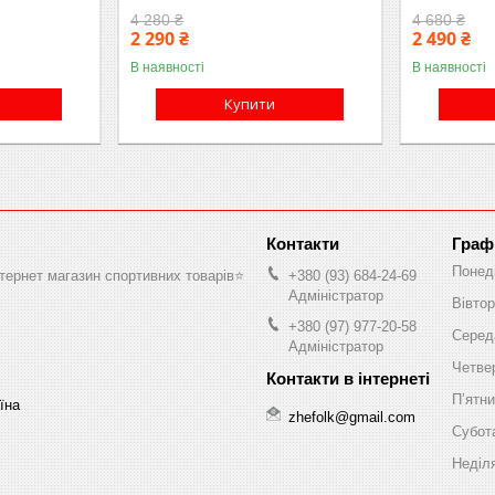
4 280 ₴
4 680 ₴
2 290 ₴
2 490 ₴
В наявності
В наявності
Купити
Граф
Понед
нтернет магазин спортивних товарів⭐️
+380 (93) 684-24-69
Адміністратор
Вівтор
+380 (97) 977-20-58
Серед
Адміністратор
Четве
Пʼятн
аїна
zhefolk@gmail.com
Субот
Неділ