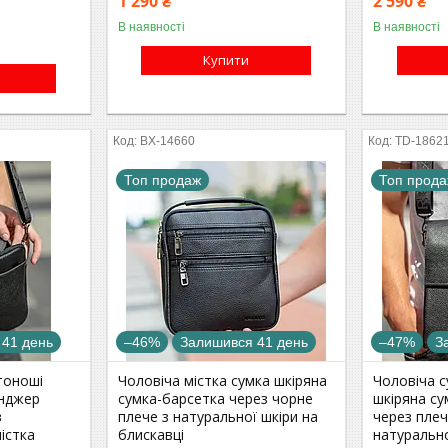
1 290 ₴
2 590 ₴
В наявності
В наявності
Купити
BX-14660
TD-1862
Топ продаж
Топ прод
 41 день
–46%
Залишився 41 день
–47%
З
тоноші
Чоловіча містка сумка шкіряна
Чоловіча с
енджер
сумка-барсетка через чорне
шкіряна с
з
плече з натуральної шкіри на
через плеч
істка
блискавці
натурально