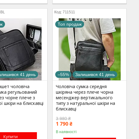
1BL
711511
аж
Топ продаж
алишився 41 день
–55%
Залишився 41 день
ншет чоловіча
Чоловіча сумка середня
мка регульований
шкіряна через плече чорна
ез чорне плече з
месенджер вертикального
ї шкіри на блискавці
типу з натуральної шкіри на
блискавці
3 980 ₴
1 790 ₴
В наявності
Купити