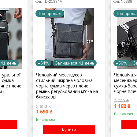
TD-21334A
N5386
Топ продаж
Топ прод
 41 день
–54%
Залишився 41 день
–56%
З
атуральної
Чоловічий месенджер
Чоловіча я
 сумка-
стильний шкіряна чоловіча
месенджер 
ряне плече
чорна сумка через плече
сумка-барс
ці
ремінь регульований м'яка на
чорне плеч
блискавці
2 680 ₴
1 190 ₴
3 680 ₴
1 690 ₴
В наявності
В наявності
Купити