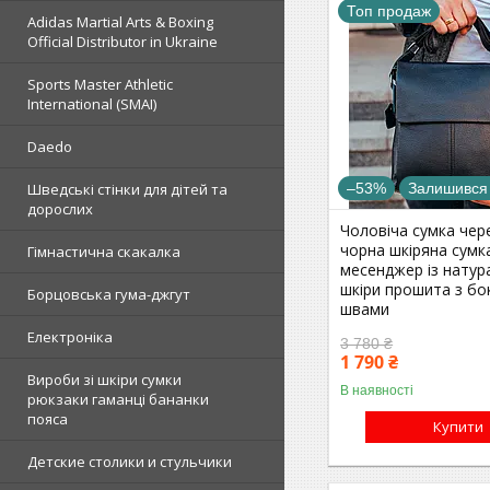
Топ продаж
Adidas Martial Arts & Boxing
Official Distributor in Ukraine
Sports Master Athletic
International (SMAI)
Daedo
–53%
Залишився
Шведські стінки для дітей та
дорослих
Чоловіча сумка чер
чорна шкіряна сумк
Гімнастична скакалка
месенджер із натур
шкіри прошита з бо
Борцовська гума-джгут
швами
Електроніка
3 780 ₴
1 790 ₴
Вироби зі шкіри сумки
В наявності
рюкзаки гаманці бананки
пояса
Купити
Детские столики и стульчики