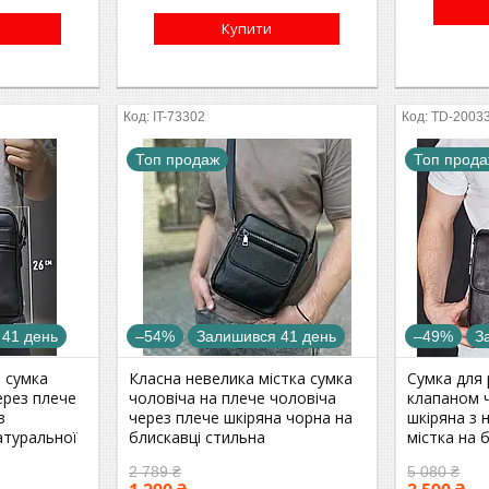
Купити
IT-73302
TD-2003
Топ продаж
Топ прод
 41 день
–54%
Залишився 41 день
–49%
З
 сумка
Класна невелика містка сумка
Сумка для 
ерез плече
чоловіча на плече чоловіча
клапаном 
з
через плече шкіряна чорна на
шкіряна з 
атуральної
блискавці стильна
містка на 
2 789 ₴
5 080 ₴