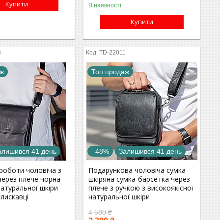
Купити
В наявності
Купити
3
TD-22011
аж
Топ продаж
алишився 41 день
–48%
Залишився 41 день
роботи чоловіча з
Подарункова чоловіча сумка
через плече чорна
шкіряна сумка-барсетка через
натуральної шкіри
плече з ручкою з високоякісної
блискавці
натуральної шкіри
4 580 ₴