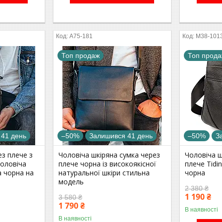
A75-181
M38-101
Топ продаж
Топ прод
 41 день
–50%
Залишився 41 день
–50%
З
ез плече з
Чоловіча шкіряна сумка через
Чоловіча ш
чоловіча
плече чорна із високоякісної
плече Tidi
а чорна на
натуральної шкіри стильна
чорна
модель
2 380 ₴
1 190 ₴
3 580 ₴
1 790 ₴
В наявності
В наявності