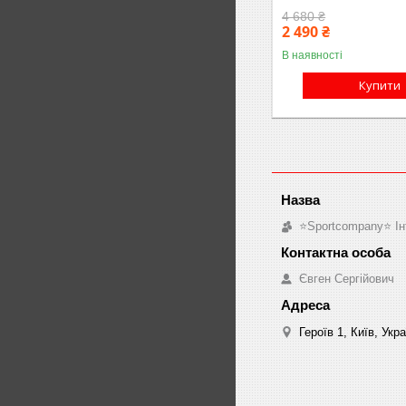
4 680 ₴
2 490 ₴
В наявності
Купити
⭐️Sportcompany⭐️ І
Євген Сергійович
Героїв 1, Київ, Укр