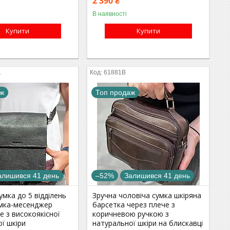
2 390 ₴
В наявності
Купити
Купити
1
61881B
аж
Топ продаж
алишився 41 день
–52%
Залишився 41 день
умка до 5 відділень
Зручна чоловіча сумка шкіряна
умка-месенджер
барсетка через плече з
е з високоякісної
коричневою ручкою з
ї шкіри
натуральної шкіри на блискавці