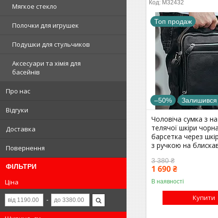
M32432
Мягкое стекло
Топ продаж
Полочки для игрушек
Подушки для стульчиков
Аксесуари та хімія для
басейнів
Про нас
–50%
Залишився
Відгуки
Чоловіча сумка з н
телячої шкіри чорна
Доставка
барсетка через шкі
з ручкою на блискав
Повернення
3 380 ₴
ФІЛЬТРИ
1 690 ₴
Ціна
В наявності
Купити