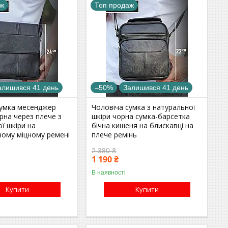
аж
Топ продаж
алишився 41 день
–50%
Залишився 41 день
сумка месенджер
Чоловіча сумка з натуральної
рна через плече з
шкіри чорна сумка-барсетка
ї шкіри на
бічна кишеня на блискавці на
ному міцному ремені
плече ремінь
2 380 ₴
1 190 ₴
В наявності
Купити
Купити