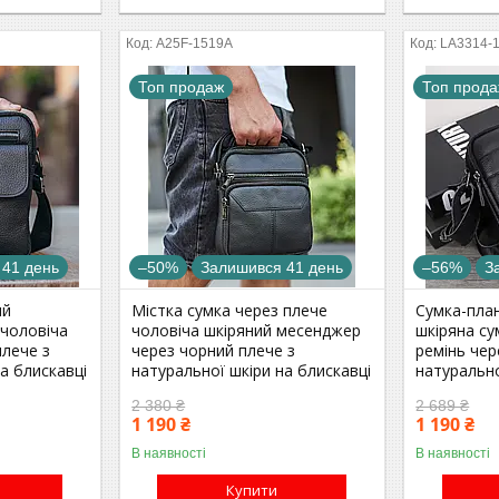
A25F-1519A
LA3314-
Топ продаж
Топ прод
 41 день
–50%
Залишився 41 день
–56%
З
ий
Містка сумка через плече
Сумка-пла
 чоловіча
чоловіча шкіряний месенджер
шкіряна су
плече з
через чорний плече з
ремінь чер
а блискавці
натуральної шкіри на блискавці
натурально
2 380 ₴
2 689 ₴
1 190 ₴
1 190 ₴
В наявності
В наявності
Купити