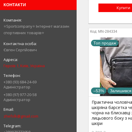
КОНТАКТИ
Купити
⭐️Sportcompany⭐️ Інтернет магазин
MN-284334
спортивних товарів⭐️
Топ продаж
Євген Сергійович
Героїв 1, Київ, Україна
+380 (93) 684-24-69
Адміністратор
–53%
Залишився
+380 (97) 977-20-58
Адміністратор
Практична чоловіча
шкіряна барсетка ч
чорна на блискавці 
zhefolk@gmail.com
лицьового боку з н
шкіри
+380979772058