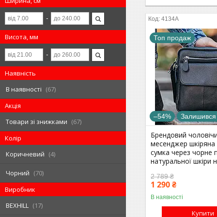
Ширина, см
4134A
Висота, мм
Топ продаж
Наявність
В наявності
67
Акція
–54%
Залишився
Товари зі знижками
67
Брендовий чоловіч
Колір
месенджер шкіряна
сумка через чорне 
Коричневий
4
натуральної шкіри н
Чорний
70
2 789 ₴
1 290 ₴
Виробник
В наявності
BEXHILL
17
Купити