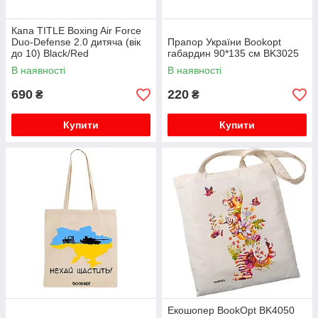
Капа TITLE Boxing Air Force
Duo-Defense 2.0 дитяча (вік
Прапор України Bookopt
до 10) Black/Red
габардин 90*135 см BK3025
В наявності
В наявності
690
220
₴
₴
Купити
Купити
Екошопер BookOpt BK4050