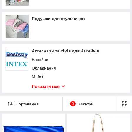
Подушки для стульчиков
Аксесуари та хімія для басейнів
Басейни
Обладнання
Меблі
Аксесуари
Показати все
Відпочинок
Хімія для басейну
Сортування
0
Фільтри
Туризм
Дитячі басейни
Запчастини