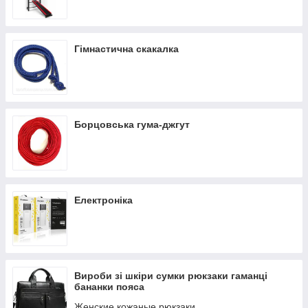
Важка атлетика штангетки трико
Компресійний одяг
Гімнастична скакалка
Борцовська гума-джгут
Електроніка
Вироби зі шкіри сумки рюкзаки гаманці
бананки пояса
Женские кожаные рюкзаки