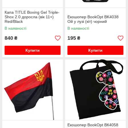
Капа TITLE Boxing Gel Triple-
Shox 2.0 доросла (вік 11+)
Екошопер BookOpt BK4038
Red/Black
Ой у лузі (кіт) чорний
В наявності
В наявності
840
195
₴
₴
Купити
Купити
Екошопер BookOpt ВК4058