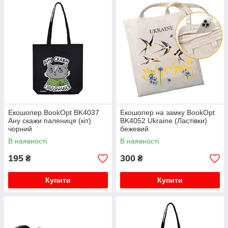
Екошопер BookOpt BK4037
Екошопер на замку BookOpt
Ану скажи паляниця (кіт)
BK4052 Ukraine (Ластівки)
чорний
бежевий
В наявності
В наявності
195
300
₴
₴
Купити
Купити