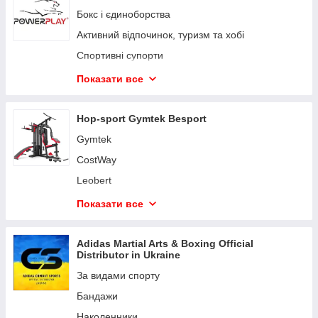
Бокс і єдиноборства
Активний відпочинок, туризм та хобі
Спортивні супорти
Спортивні пляшки, шейкери та аксесуари
Показати все
Термоси
Пояси та рукавички для фітнесу
Hop-sport Gymtek Besport
Лямки, гачки, накладки, бинті
Gymtek
Спортивна магнезія
CostWay
Велорукавиці та для інвалідного візка
Leobert
Шкіряні рукавички
York Fitness
Показати все
Фітнес аксесуари
Jumi
Українська символіка, екошопери
Outtec
Adidas Martial Arts & Boxing Official
Distributor in Ukraine
Товарі для дому
Queenfit
За видами спорту
Hop-Sport німецький бренд спортивного
обладнання
Бандажи
Trex Sport
Наколенники