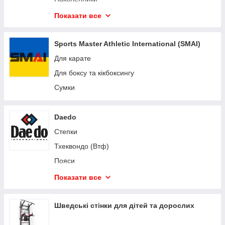
DiVolio
Манекены для единоборств
Показати все
Besport
Спортивные сумки и рюкзаки
Тренировочное кимоно
Sports Master Athletic International (SMAI)
Бокс
Для карате
Джіу-Джітсу
Для боксу та кікбоксингу
Кікбоксинг
Сумки
Ракетки та подушки ударні для єдиноборств
Капи захисні для боксу та єдиноборств
Daedo
Сумки та рюкзаки спортивні
Степки
Пояси для кімоно
Тхеквондо (Втф)
Карате захисне екіпірування кімоно
Пояси
Лапы пэды тай пады ударные для бокса и
Карате
Показати все
единоборств
Таеквон-до (Ітф)
Тхеквондо захисне екіпірування добок
Кімоно для дзюдо
Шведські стінки для дітей та дорослих
Дзюдо кімоно захоплення