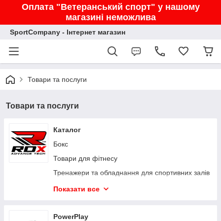
Оплата "Ветеранський спорт" у нашому
магазині неможлива
SportCompany - Інтернет магазин
Товари та послуги
Товари та послуги
Каталог
Бокс
Товари для фітнесу
Тренажери та обладнання для спортивних залів
Захист
Показати все
Одяг та взуття
Сумки і рюкзаки
PowerPlay