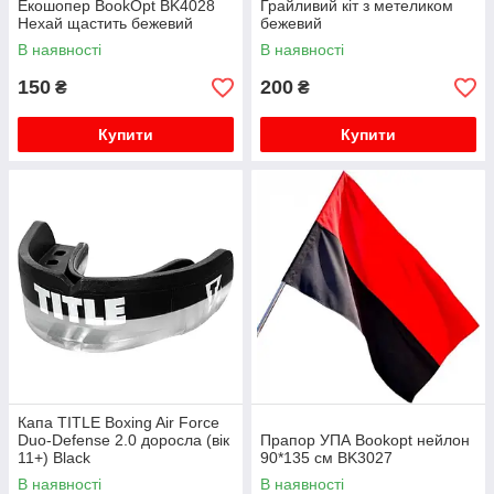
Екошопер BookOpt BK4028
Грайливий кіт з метеликом
Нехай щастить бежевий
бежевий
В наявності
В наявності
150
200
₴
₴
Купити
Купити
Капа TITLE Boxing Air Force
Duo-Defense 2.0 доросла (вік
Прапор УПА Bookopt нейлон
11+) Black
90*135 см BK3027
В наявності
В наявності