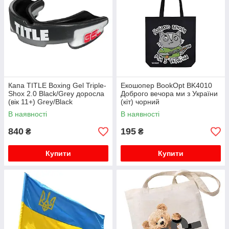
Капа TITLE Boxing Gel Triple-
Екошопер BookOpt BK4010
Shox 2.0 Black/Grey доросла
Доброго вечора ми з України
(вік 11+) Grey/Black
(кіт) чорний
В наявності
В наявності
840
195
₴
₴
Купити
Купити