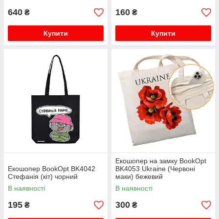
640
160
₴
₴
Купити
Купити
Екошопер на замку BookOpt
Екошопер BookOpt BK4042
BK4053 Ukraine (Червоні
Стефанія (кіт) чорний
маки) бежевий
В наявності
В наявності
195
300
₴
₴