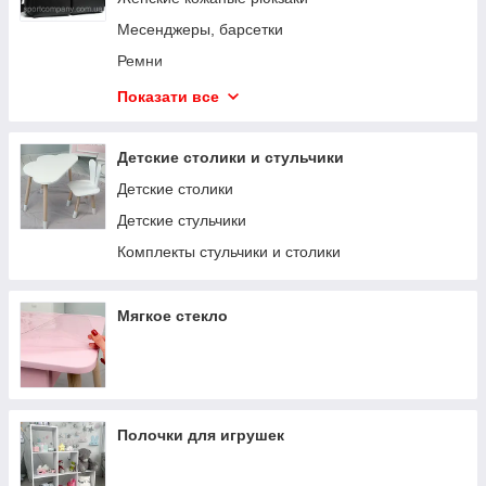
Месенджеры, барсетки
Ремни
Женские ремни
Показати все
Чоловічі гаманці
Рюкзаки
Детские столики и стульчики
Обкладинки
Детские столики
Ключницы
Детские стульчики
Слинги
Комплекты стульчики и столики
Бананки
Портфели для ноутбуков и документов
Мягкое стекло
Полочки для игрушек