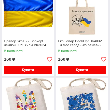
Джакузі
Прапор України Bookopt
Екошопер BookOpt BK4032
нейлон 90*135 см BK3024
Ти моє серденько бежевий
В наявності
В наявності
160
160
₴
₴
Купити
Купити