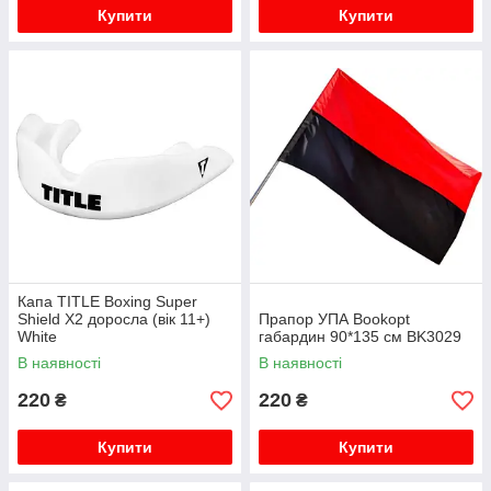
Купити
Купити
Капа TITLE Boxing Super
Shield X2 доросла (вік 11+)
Прапор УПА Bookopt
White
габардин 90*135 см BK3029
В наявності
В наявності
220
220
₴
₴
Купити
Купити