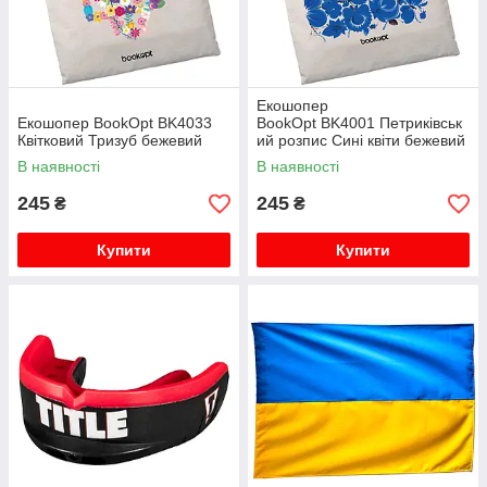
Екошопер
Екошопер BookOpt BK4033
BookOpt BK4001 Петриківськ
Квітковий Тризуб бежевий
ий розпис Сині квіти бежевий
В наявності
В наявності
245
245
₴
₴
Купити
Купити