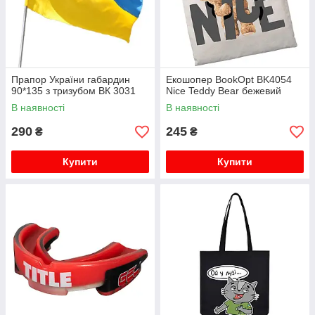
Прапор України габардин
Екошопер BookOpt BK4054
90*135 з тризубом ВК 3031
Nice Teddy Bear бежевий
В наявності
В наявності
290
245
₴
₴
Купити
Купити