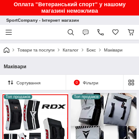
Оплата "Ветеранський спорт" у нашому
магазині неможлива
SportCompany - Інтернет магазин
Товари та послуги
Каталог
Бокс
Маківари
Маківари
Сортування
0
Фільтри
Топ продажів
Топ продажів