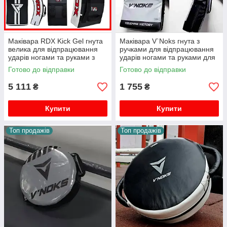
Маківара RDX Kick Gel гнута
Маківара V`Noks гнута з
велика для відпрацювання
ручками для відпрацювання
ударів ногами та руками з
ударів ногами та руками для
ручками
боксу кікбоксу мма та муай
Готово до відправки
Готово до відправки
тай
5 111
1 755
₴
₴
Купити
Купити
Топ продажів
Топ продажів