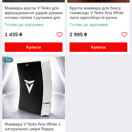
Маківара кругла V`Noks для
Кругла маківара для боксу
відпрацювання ударів руками
тхеквондо V`Noks Aria White
ногами пряма з ручками для
лапа єдиноборств ручна
боксу кікбоксу мма та муай
велика з ручками шкіряна
Готово до відправки
Готово до відправки
тай
1 435
2 995
₴
₴
Купити
Купити
Топ
Маківара V`Noks Aria White з
натуральної шкіри Nappa