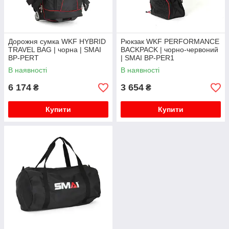
Дорожня сумка WKF HYBRID
Рюкзак WKF PERFORMANCE
TRAVEL BAG | чорна | SMAI
BACKPACK | чорно-червоний
BP-PERT
| SMAI BP-PER1
В наявності
В наявності
6 174
3 654
₴
₴
Купити
Купити