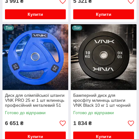
3 991
5 321
₴
₴
Купити
Купити
Топ
Топ
Диск для олімпійської штанги
Бамперний диск для
VNK PRO 25 кг 1 шт млинець
кросфіту млинець штанги
професійний металевий 51
VNK Black 10 кг 1 шт чорний
мм
52 мм гума олімпійський
Готово до відправки
Готово до відправки
професійний
6 651
1 834
₴
₴
Купити
Купити