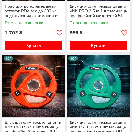
Пояс для дополнительных
Диск для олімпійської штанги
оттяжок RDX вес до 200 кг
VNK PRO 2,5 кг 1 шт млинець
подтягивания отжимания из
професійний металевий 51
полипропилена.
мм
Готово до відправки
Готово до відправки
1 702
666
₴
₴
Купити
Купити
Топ
Топ
Диск для олімпійської штанги
Диск для олімпійської штанги
VNK PRO 5 кг 1 шт млинець
VNK PRO 10 кг 1 шт млинець
професійний металевий 51
професійний металевий 51