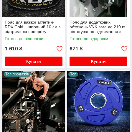
Пояс для важкої атлетики
Пояс для додаткових
RDX Gold L шкіряний 10 см з
обтяжень VNK вага до 210 кг
підтримкою попереку
підтягування віджимання з
подвійна пряжка
поліпропілену карабін кільця
Готово до відправки
Готово до відправки
1 610
671
₴
₴
Купити
Купити
Топ продажів
Топ