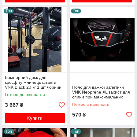
Топ
Топ
Бамперний диск для
кросфіту млинець штанги
VNK Black 20 кг 1 шт чорний
Пояс для важкої атлетики
52 мм гума олімпійський
VNK Neoprene XL захист для
Готово до відправки
професійний
спини при максимальних
навантаженнях
3 667
Немає в наявності
₴
570
₴
Купити
Топ
Топ