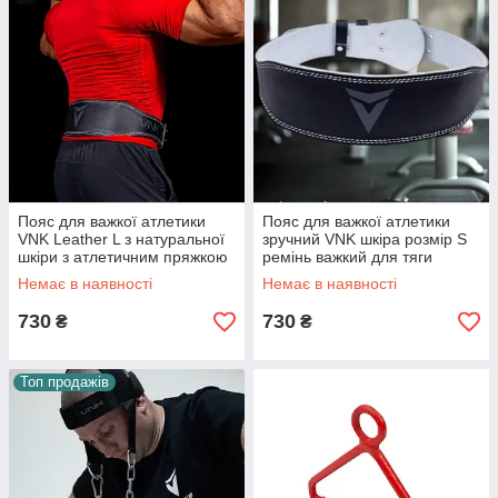
Пояс для важкої атлетики
Пояс для важкої атлетики
VNK Leather L з натуральної
зручний VNK шкіра розмір S
шкіри з атлетичним пряжкою
ремінь важкий для тяги
10 см тренувальний
штанги в спортзал
Немає в наявності
Немає в наявності
730
730
₴
₴
Топ продажів