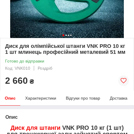
Диск для олімпійської штанги VNK PRO 10 кг
1 шт млинець професійний металевий 51 мм
Готово до відправки
Код: VNK010
Роздріб
2 660
₴
Опис
Характеристики
Відгуки про товар
Доставка
Опис
Диск для штанги
VNK PRO 10 кг (1 шт)
для тренажерної зали зайнятий спортом