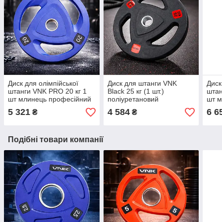
Диск для олімпійської
Диск для штанги VNK
Диск
штанги VNK PRO 20 кг 1
Black 25 кг (1 шт.)
штан
шт млинець професійний
поліуретановий
шт м
металевий 51 мм
посадковий діаметр 51 мм
мета
5 321
4 584
6 6
₴
₴
Подібні товари компанії