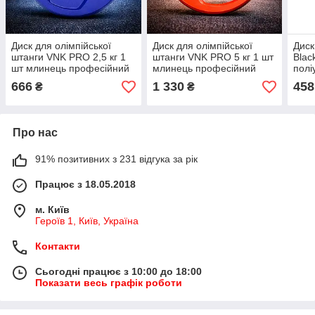
Диск для олімпійської
Диск для олімпійської
Диск
штанги VNK PRO 2,5 кг 1
штанги VNK PRO 5 кг 1 шт
Black
шт млинець професійний
млинець професійний
полі
металевий 51 мм
металевий 51 мм
олім
666
1 330
458
₴
₴
Про нас
91% позитивних з 231 відгука за рік
Працює з 18.05.2018
м. Київ
Героїв 1, Київ, Україна
Контакти
Сьогодні працює з 10:00 до 18:00
Показати весь графік роботи