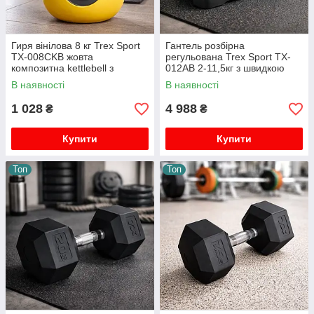
Гиря вінілова 8 кг Trex Sport
Гантель розбірна
TX-008CKB жовта
регульована Trex Sport TX-
композитна kettlebell з
012AB 2-11,5кг з швидкою
ергономічною ручкою та
зміною ваги та підставкою
В наявності
В наявності
плоским дном
колір чорний
1 028
4 988
₴
₴
Купити
Купити
Топ
Топ