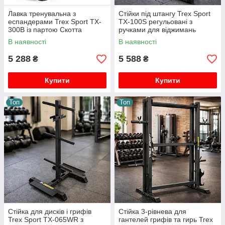
Лавка тренувальна з
Стійки під штангу Trex Sport
еспандерами Trex Sport TX-
TX-100S регульовані з
300B із партою Скотта
ручками для віджимань
В наявності
В наявності
5 288
5 588
₴
₴
Купити
Купити
Топ
Топ
Стійка для дисків і грифів
Стійка 3-рівнева для
Trex Sport TX-065WR з
гантелей грифів та гирь Trex