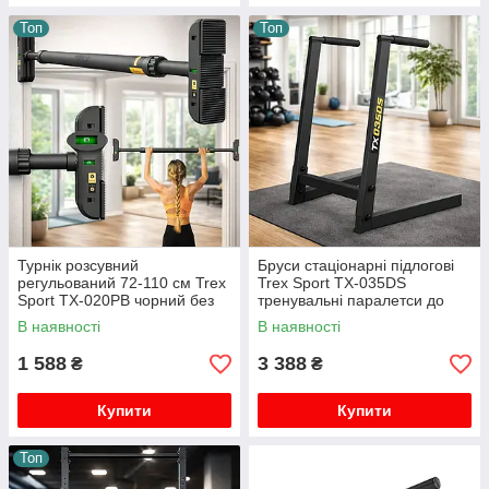
Топ
Топ
Турнік розсувний
Бруси стаціонарні підлогові
регульований 72-110 см Trex
Trex Sport TX-035DS
Sport TX-020PB чорний без
тренувальні паралетси до
свердління до 200 кг з рівнем
150 кг для дому
В наявності
В наявності
1 588
3 388
₴
₴
Купити
Купити
Топ