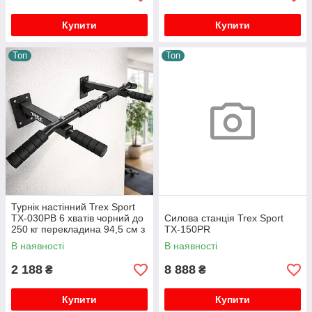
Купити
Купити
Топ
Топ
Турнік настінний Trex Sport
TX-030PB 6 хватів чорний до
Силова станція Trex Sport
250 кг перекладина 94,5 см з
TX-150PR
кріпленням до стіни
В наявності
В наявності
2 188
8 888
₴
₴
Купити
Купити