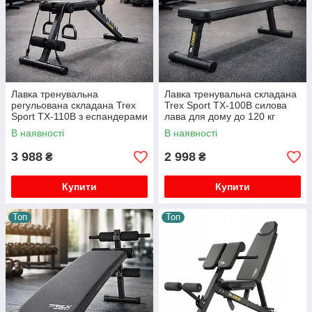
Лавка тренувальна
Лавка тренувальна складана
регульована складана Trex
Trex Sport TX-100B силова
Sport TX-110B з еспандерами
лава для дому до 120 кг
7 рівнів нахилу до 110 кг
В наявності
В наявності
3 988
2 998
₴
₴
Купити
Купити
Топ
Топ