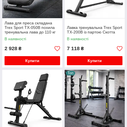
Лава для преса складана
Trex Sport TX-050B похила
Лавка тренувальна Trex Sport
тренувальна лава до 110 кг
TX-200B із партою Скотта
для дому
В наявності
В наявності
2 928
7 118
₴
₴
Купити
Купити
Топ