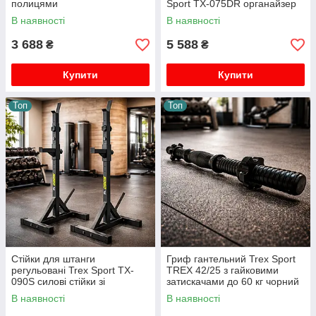
полицями
Sport TX-075DR органайзер
багатофункціональний
до 690 кг
В наявності
В наявності
органайзер до 360 кг
3 688
5 588
₴
₴
Купити
Купити
Топ
Топ
Стійки для штанги
Гриф гантельний Trex Sport
регульовані Trex Sport TX-
TREX 42/25 з гайковими
090S силові стійки зі
затискачами до 60 кг чорний
страховкою до 200 кг
пластик
В наявності
В наявності