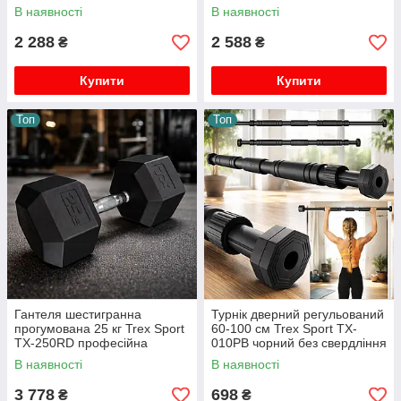
В наявності
В наявності
2 288
2 588
₴
₴
Купити
Купити
Топ
Топ
Гантеля шестигранна
Турнік дверний регульований
прогумована 25 кг Trex Sport
60-100 см Trex Sport TX-
TX-250RD професійна
010PB чорний без свердління
чавунна гекс-гантель для
навантаження до 200 кг
В наявності
В наявності
дому та залу чорна
3 778
698
₴
₴