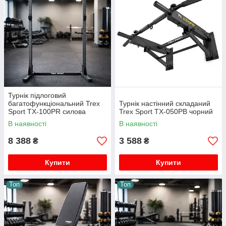
Турнік підлоговий
багатофункціональний Trex
Турнік настінний складаний
Sport TX-100PR силова
Trex Sport TX-050PB чорний
станція з брусами та
В наявності
В наявності
тримачами штанги до 200 кг
8 388
3 588
₴
₴
Купити
Купити
Топ
Топ