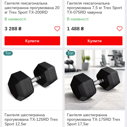
Гантеля гексагональна
Гантеля гексагональна
шестигранна прогумована 20
прогумована 7,5 кг Trex Sport
кг Trex Sport TX-200RD
TX-075RD чавунна
чавунна hex dumbbell для
шестигранна dumbbell для
В наявності
В наявності
силових тренувань чорна
дому чорна
3 288
1 488
₴
₴
Купити
Купити
Топ
Топ
Гантеля шестигранна
Гантеля шестигранна
прогумована TX-125RD Trex
прогумована TX-175RD Trex
Sport 12,5кг
Sport 17,5кг