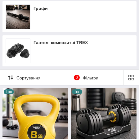
Грифи
Гантелі композитні TREX
Сортування
0
Фільтри
Топ
Топ