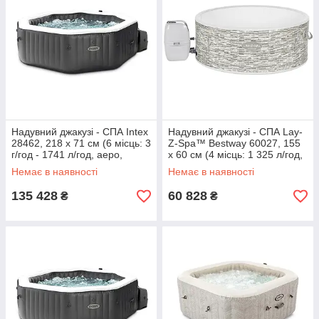
Надувний джакузі - СПА Intex
Надувний джакузі - СПА Lay-
28462, 218 х 71 см (6 місць: 3
Z-Spa™ Bestway 60027, 155
г/год - 1741 л/год, аеро,
х 60 см (4 місць: 1 325 л/год,
гідро)
аеро)
Немає в наявності
Немає в наявності
135 428
60 828
₴
₴