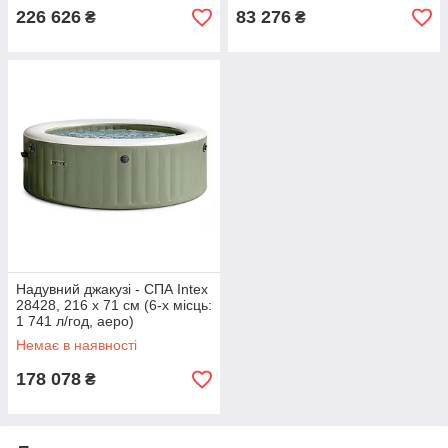
226 626
83 276
₴
₴
Надувний джакузі - СПА Intex
28428, 216 х 71 см (6-х місць:
1 741 л/год, аеро)
Немає в наявності
178 078
₴