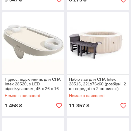
Піднос, підсклянник для СПА
Набір лав для СПА Intex
Intex 28520, з LED
28515, 221x76x60 (розбірні, 2
підсвічуванням, 45 х 26 х 16
шт середні та 2 шт високі)
см
Немає в наявності
Немає в наявності
1 458
11 357
₴
₴