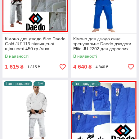
Кімоно для дзюдо біле Daedo
Кімоно для дзюдо синє
Gold JU1113 підвищеної
тренувальне Daedo дзюдоги
щільності 450 гр./м.кв
Elite JU 2202 для дорослих
тренувальний та змагань
В наявності
В наявності
костюм
1 615
4 640
₴
₴
1 815 ₴
4 840 ₴
Топ продажів
–4%
Топ продажів