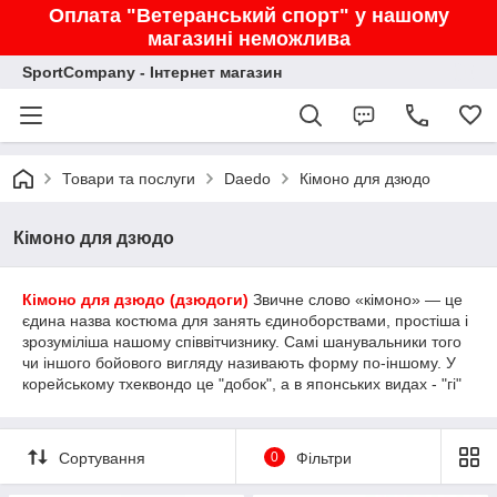
Оплата "Ветеранський спорт" у нашому
магазині неможлива
SportCompany - Інтернет магазин
Товари та послуги
Daedo
Кімоно для дзюдо
Кімоно для дзюдо
Кімоно для дзюдо (дзюдоги)
Звичне слово «кімоно» — це
єдина назва костюма для занять єдиноборствами, простіша і
зрозуміліша нашому співвітчизнику. Самі шанувальники того
чи іншого бойового вигляду називають форму по-іншому. У
корейському тхеквондо це "добок", а в японських видах - "гі"
Сортування
0
Фільтри