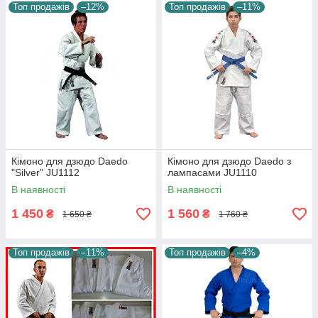
Топ продажів
–12%
Топ продажів
–11%
Кімоно для дзюдо Daedo
Кімоно для дзюдо Daedo з
"Silver" JU1112
лампасами JU1110
В наявності
В наявності
1 450
1 560
₴
₴
1 650 ₴
1 760 ₴
Топ продажів
–11%
Топ продажів
–4%