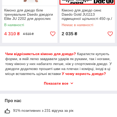
Кімоно для дзюдо біле
Кімоно для дзюдо синє
тренувальне Daedo дзюдоги
Daedo Gold JU1113
Elite JU 2202 для дорослих
підвищеної щільності 450 гр./
м.кв тренувальний та змагань
В наявності
Немає в наявності
костюм
4 310
2 035
₴
₴
4 510 ₴
Чим відрізняється кімоно для дзюдо?
Каратисти купують
форми, в якій легко завдавати ударів як руками, так і ногами,
тому кімоно у них набагато легше, ніж у спортсменів дзюдо. У
дзюдоги додатково прошиті шви на плечах і комірці, іноді в ці
місця вставляють щільні вставки
У чому користь дзюдо?
Заняття японським бойовим мистецтвом – одним з найбільш
Показати все
популярних у нас у країні видів східних єдиноборств,
дозволяють здійснити розвиток сили, гнучкості, витривалості
дитини, а також набути під час тренувань, змагань інші
корисні навички, у тому числі швидкість реакції, розважливість
Про нас
своїх дій
Яке кімоно для дзюдо краще?
Вибираючи форму
для занять дзюдо, потрібно враховувати той факт, що до
91% позитивних з 231 відгука за рік
складу входить бавовна, яка при пранні дає усадку 5-7см.