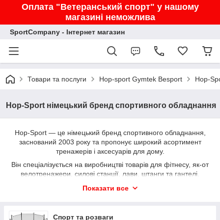
Оплата "Ветеранський спорт" у нашому
магазині неможлива
SportCompany - Інтернет магазин
Товари та послуги
Hop-sport Gymtek Besport
Hop-Spo
Hop-Sport німецький бренд спортивного обладнання
Hop-Sport — це німецький бренд спортивного обладнання,
заснований 2003 року та пропонує широкий асортимент
тренажерів і аксесуарів для дому.
Він спеціалізується на виробництві товарів для фітнесу, як-от
велотренажери, силові станції, лави, штанги та гантелі.
Бренд має популярність в Європі, включно з Україною, і має
Показати все
представництва в декількох країнах.
Спорт та розваги