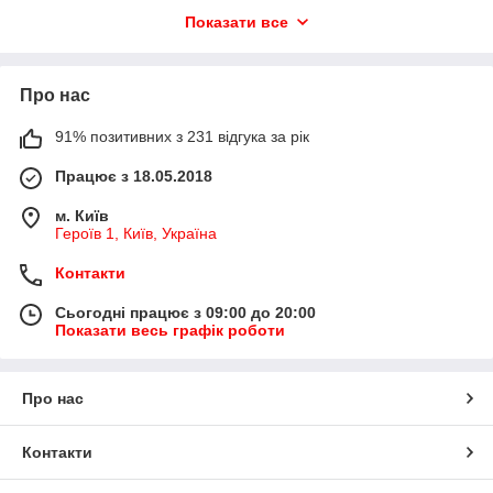
Спортивні килимки та мати
Показати все
Горизонтальні велотренажери професійні
Тренажери для кардіотренувань
магнітні домашні кардіотренажер
(велотренажіри)
Фітнес гантелі
Вібраційні платформи
Силові станції
Про нас
Лави для жиму
91% позитивних з 231 відгука за рік
Штанці, гантелі та інше обладнання для
силових тренувань
Працює з 18.05.2018
Аксесуари для фітнесу
м. Київ
Ринок
: Бренд широко представлений у Європі,
Героїв 1, Київ, Україна
зокрема в Німеччині, Польщі, Чехії, Франції, Словаччині
та Україні.
Контакти
Принцип роботи
: Обладнання Hop-Sport
позиціюється як європейська якість для домашніх
Сьогодні працює з 09:00 до 20:00
Показати весь графік роботи
тренувань, що дає змогу створити повноцінний
спортзал удома.
Про нас
Контакти