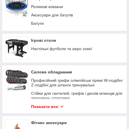
Роликові ковзани
Аксесуари для батутів
Батути
Ігрові столи
Настільні футболи та аеро хокеї
Силове обладнання
Професійний грифи олімпійські прямі W-подібні
Z-подібні для штанги тренувальні
Стійки для гантелей, грифів і дисків млинців для
тренувань спортивні
Рукавички для боксу та підлогові мішки
Показати все
аксесуари для боксу та єдиноборств
Силові набори
Фітнес аксесуари
Гантелі