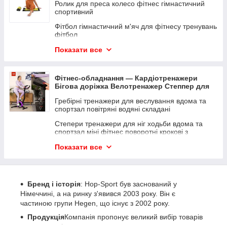
Ролик для преса колесо фітнес гімнастичний
спортивний
Силові аксесуары
Фітбол гімнастичний м'яч для фітнесу тренувань
Шведські стінки та фітнес-станції
фітбол
Тренувальні лави
Спортивні обважнювачі манжети для рук і ніг
Показати все
Диски
або жилети
Грифі
Хулахуп масажний обруч гімнастичний
Фітнес-обладнання — Кардіотренажери
обважнений для схуднення
Гирі
Бігова доріжка Велотренажер Степпер для
преса
Трекінгові палиці й аксесуари до них складані
Турніки та бруси
Гребірні тренажери для веслування вдома та
зимові туристичні для скандинавської ходьби
спортзал повітряні водяні складані
Еспандери кистьові гумові металеве кільце
Степери тренажери для ніг ходьби вдома та
ножиці для рук спортивні
спортзал міні фітнес поворотні крокові з
епандерами
Гумки набір для тренування фітнес еспандери
Орбітреки професійні оригінальні еліптичні
Показати все
гумові тканинні петлі
магнітні для дому та в спортзал
Скакалки
Велотренажери домашні складані реабілітаційні
професійні для дому та в спортзал
Аксесуари для спорту і фітнесу
Бренд і історія
: Hop-Sport був заснований у
Спінбайк для дому велотренажер Спін-
Масажні м'ячі та ролики
Німеччині, а на ринку з'явився 2003 року. Він є
велосипед професійні велотренажери
частиною групи Hegen, що існує з 2002 року.
Степ та балансувальні платформи
Бігова доріжка для дому ходьби тренажери для
Продукція
Компанія пропонує великий вибір товарів
Упори для віджимань
квартири з регулюванням кута нахилу
для домашніх тренувань, включно з: