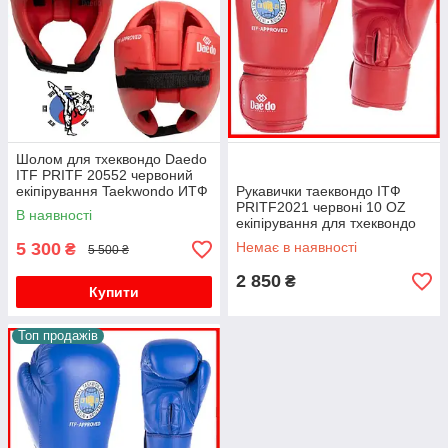
Шолом для тхеквондо Daedo
ITF PRITF 20552 червоний
екіпірування Taekwondo ИТФ
Рукавички таеквондо ІТФ
PRITF2021 червоні 10 OZ
В наявності
екіпірування для тхеквондо
ITF кожані Daedo
5 300
Немає в наявності
₴
5 500 ₴
2 850
₴
Купити
Топ продажів