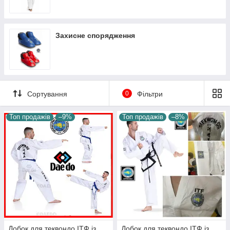
Захисне спорядження
Сортування
0
Фільтри
Топ продажів
–9%
Топ продажів
–8%
Добок для теквондо ІТФ із
Добок для теквондо ІТФ із