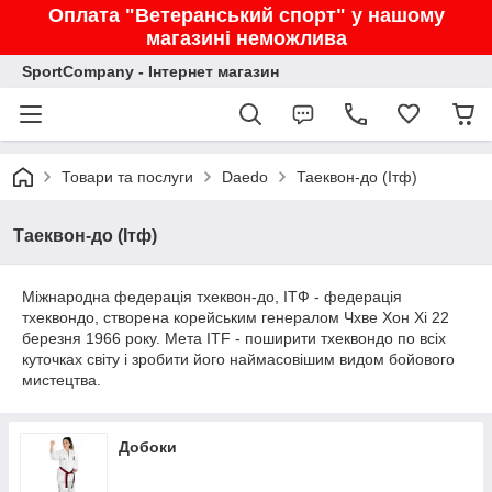
Оплата "Ветеранський спорт" у нашому
магазині неможлива
SportCompany - Інтернет магазин
Товари та послуги
Daedo
Таеквон-до (Ітф)
Таеквон-до (Ітф)
Міжнародна федерація тхеквон-до, ІТФ - федерація
тхеквондо, створена корейським генералом Чхве Хон Хі 22
березня 1966 року. Мета ITF - поширити тхеквондо по всіх
куточках світу і зробити його наймасовішим видом бойового
мистецтва.
Добоки