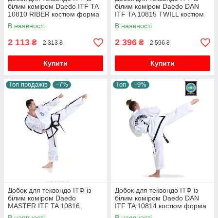
білим коміром Daedo ITF TA
білим коміром Daedo DAN
10810 RIBER костюм форма
ITF TA 10815 TWILL костюм
одяг для бойових мистецтв
форма одяг для бойових
В наявності
В наявності
мистецтв
2 113
2 396
₴
₴
2 313 ₴
2 596 ₴
Купити
Купити
Топ продажів
–7%
Топ
–9%
Добок для теквондо ІТФ із
Добок для теквондо ІТФ із
білим коміром Daedo
білим коміром Daedo DAN
MASTER ITF TA 10816
ITF TA 10814 костюм форма
костюм форма одяг для
одяг для бойових мистецтв
В наявності
В наявності