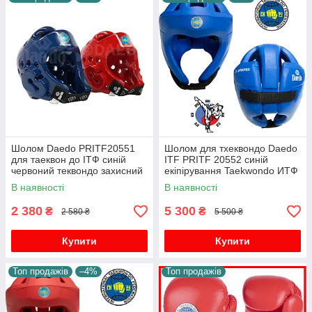
Шолом Daedo PRITF20551
Шолом для тхеквондо Daedo
для таеквон до ІТФ синій
ITF PRITF 20552 синій
червоний теквондо захисний
екіпірування Taekwondo ИТФ
шолом тренувальний для
В наявності
В наявності
єдиноборств
2 380
5 300
₴
₴
2 580 ₴
5 500 ₴
Купити
Купити
Топ продажів
–4%
Топ продажів