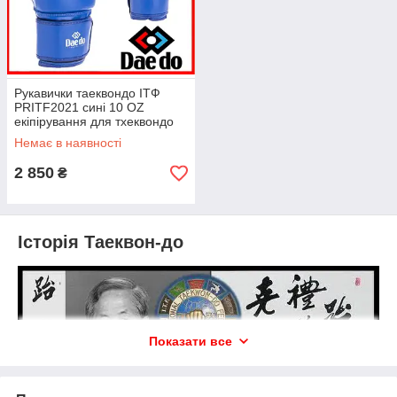
Рукавички таеквондо ІТФ
PRITF2021 сині 10 OZ
екіпірування для тхеквондо
ITF кожані Daedo
Немає в наявності
2 850
₴
Історія Таеквон-до
Показати все