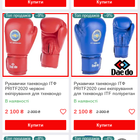
Купити
Купити
Топ продажів
–9%
Топ продажів
–9%
Рукавички таеквондо ІТФ
Рукавички таеквондо ІТФ
PRITF2020 червоні
PRITF2020 сині екіпірування
екіпірування для тхеквондо
для тхеквондо ITF поліуретан
ITF поліуретан
В наявності
В наявності
2 100
2 100
₴
₴
2 300 ₴
2 300 ₴
Купити
Купити
Топ продажів
–8%
Топ продажів
–4%