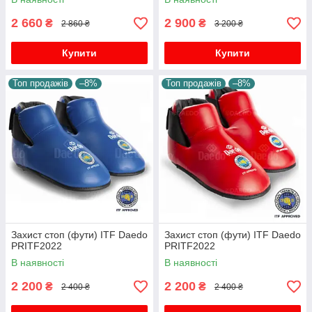
бойових мистецтв
2 660
2 900
₴
₴
2 860 ₴
3 200 ₴
Купити
Купити
Топ продажів
–8%
Топ продажів
–8%
Захист стоп (фути) ITF Daedo
Захист стоп (фути) ITF Daedo
PRITF2022
PRITF2022
В наявності
В наявності
2 200
2 200
₴
₴
2 400 ₴
2 400 ₴