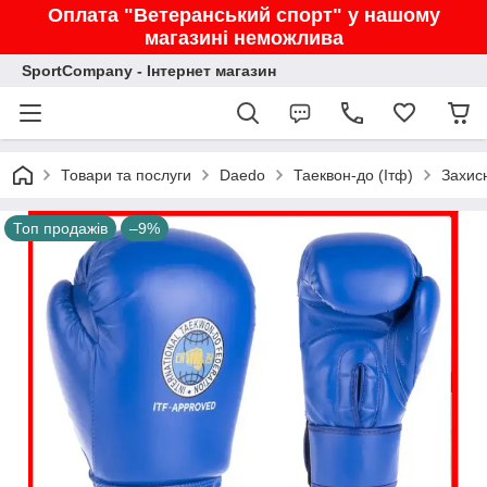
Оплата "Ветеранський спорт" у нашому
магазині неможлива
SportCompany - Інтернет магазин
Товари та послуги
Daedo
Таеквон-до (Ітф)
Захис
Топ продажів
–9%