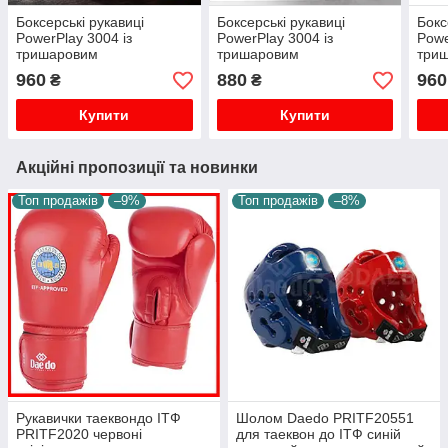
Боксерські рукавиці
Боксерські рукавиці
Бокс
PowerPlay 3004 із
PowerPlay 3004 із
Powe
тришаровим
тришаровим
три
наповнювачем для
наповнювачем для
нап
960
880
960
₴
₴
тренувань спарингів і
тренувань спарингів і
трен
роботи на мішку PU на
роботи на мішку
шкір
Купити
Купити
липучці 14 унцій
вентиляція на липучі 12 oz
Акційні пропозиції та новинки
Топ продажів
–9%
Топ продажів
–8%
Рукавички таеквондо ІТФ
Шолом Daedo PRITF20551
PRITF2020 червоні
для таеквон до ІТФ синій