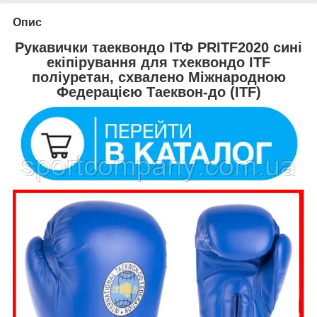
Опис
Рукавички таеквондо ІТФ PRITF2020 сині
екіпірування для тхеквондо ITF
поліуретан, схвалено Міжнародною
Федерацією Таеквон-до (ITF)