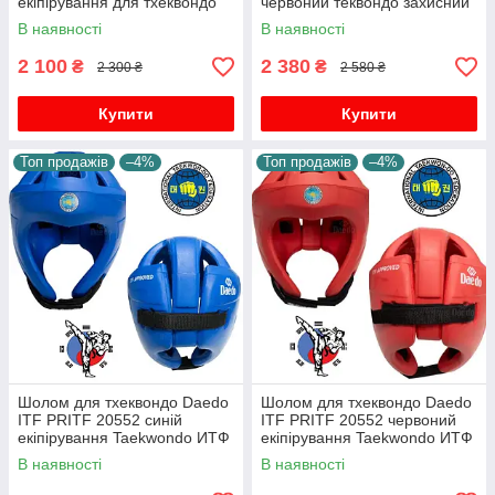
екіпірування для тхеквондо
червоний теквондо захисний
ITF поліуретан
шолом тренувальний для
В наявності
В наявності
єдиноборств
2 100
2 380
₴
₴
2 300 ₴
2 580 ₴
Купити
Купити
Топ продажів
–4%
Топ продажів
–4%
Шолом для тхеквондо Daedo
Шолом для тхеквондо Daedo
ITF PRITF 20552 синій
ITF PRITF 20552 червоний
екіпірування Taekwondo ИТФ
екіпірування Taekwondo ИТФ
В наявності
В наявності