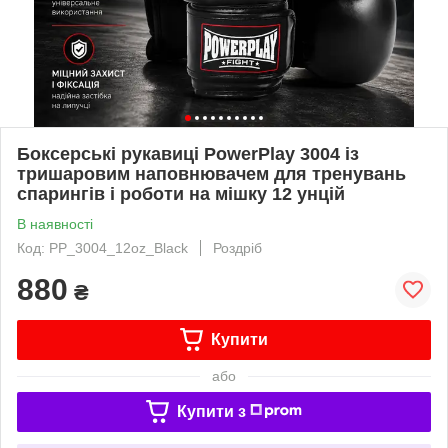
Боксерські рукавиці PowerPlay 3004 із
тришаровим наповнювачем для тренувань
спарингів і роботи на мішку 12 унцій
В наявності
Код: PP_3004_12oz_Black
Роздріб
880
₴
Купити
або
Купити з