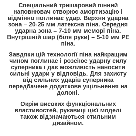
Спеціальний
тришаровий
пінний
наповнювач
створює амортизацію і
відмінно
поглинає удар
. Верхня ударна
зона – 20-25 мм латексна піна. Середня
ударна зона – 7-10 мм меморі піна.
Внутрішній шар (біля руки) – 5-10 мм PE
піна.
Завдяки цій технології піна найкращим
чином поглинає і розсіює ударну силу
суперника і дає можливість наносити
сильні удари у відповідь. Для захисту
від сильних ударів суперника
передбачене додаткове ущільнення на
долоні.
Окрім високих функціональних
властивостей, рукавиці цієї моделі
також відзначаються
стильним
дизайном
.