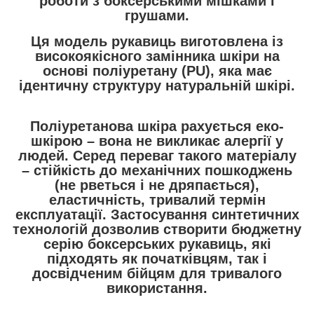
роботи з боксерськими мішками і
грушами.
Ця модель рукавиць виготовлена із
високоякісного замінника шкіри на
основі поліуретану
(PU)
, яка має
ідентичну структуру натуральній шкірі.
Поліуретанова шкіра рахується еко-
шкірою
– вона не викликає алергії у
людей. Серед переваг такого матеріалу
– стійкість до механічних пошкоджень
(не рветься і не дряпається),
еластичність, тривалий термін
експлуатації. Застосування синтетичних
технологій дозволив створити бюджетну
серію боксерських рукавиць, які
підходять як початківцям, так і
досвідченим бійцям для тривалого
використання.