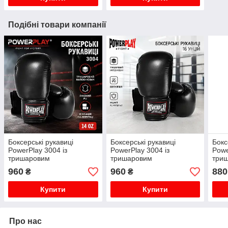
Подібні товари компанії
Боксерські рукавиці
Боксерські рукавиці
Бокс
PowerPlay 3004 із
PowerPlay 3004 із
Powe
тришаровим
тришаровим
три
наповнювачем для
наповнювачем для
нап
960
960
880
₴
₴
тренувань спарингів і
тренувань спарингів і
трен
роботи на мішку PU на
роботи на мішку PU
робо
Купити
Купити
липучці 14 унцій
вентиляція 16 унцій
вент
Про нас