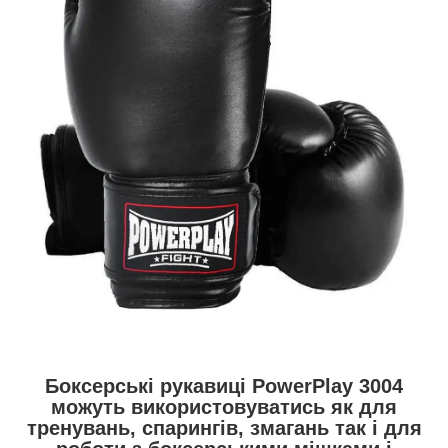
Боксерські рукавиці PowerPlay 3004
можуть використовуватись як для
тренувань, спарингів, змагань так і для