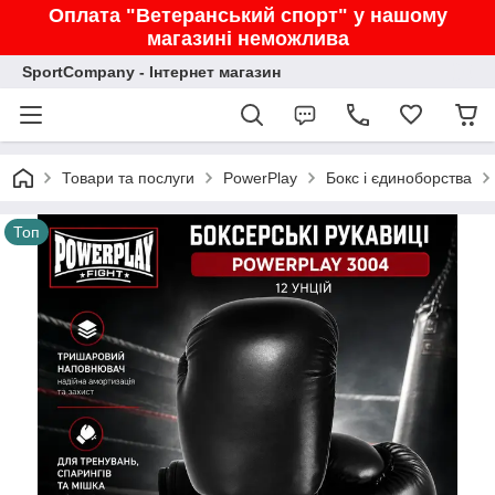
Оплата "Ветеранський спорт" у нашому
магазині неможлива
SportCompany - Інтернет магазин
Товари та послуги
PowerPlay
Бокс і єдиноборства
Топ