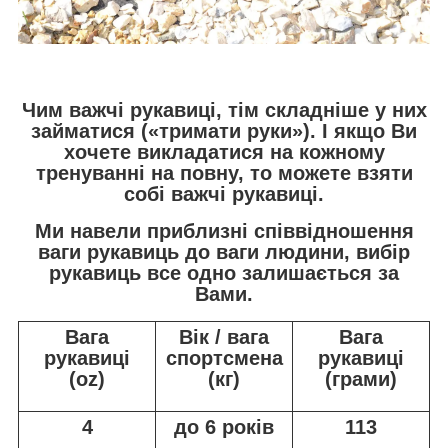
Чим важчі рукавиці, тім складніше у них
займатися («тримати руки»). І якщо Ви
хочете викладатися на кожному
тренуванні на повну, то можете взяти
собі важчі рукавиці.
Ми навели приблизні співвідношення
ваги рукавиць до ваги людини, вибір
рукавиць все одно залишається за
Вами.
Вага
Вік / вага
Вага
рукавиці
спортсмена
рукавиці
(oz)
(кг)
(грами)
4
до 6 років
113