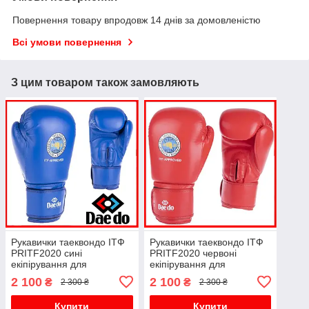
Повернення товару впродовж 14 днів за домовленістю
Всі умови повернення
З цим товаром також замовляють
Рукавички таеквондо ІТФ
Рукавички таеквондо ІТФ
PRITF2020 сині
PRITF2020 червоні
екіпірування для
екіпірування для
тхеквондо ITF поліуретан
тхеквондо ITF поліуретан
2 100
2 100
₴
₴
2 300 ₴
2 300 ₴
Купити
Купити