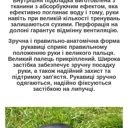
Внутрішня підкладка
виготовлена з
тканини з
абсорбуючим ефектом
, яка
ефективно поглинає воду і тому, руки
навіть при великій кількості тренувань
залишаються сухими. Перфорація на
долоні гарантує відмінну вентиляцію.
Зручна і правильно-анатомічна
форма
рукавиці
сприяє правильному
положенню руки і великого пальця.
Великий палець прикріплений.
Широка
застібка
забезпечує зручну посадку
руки, а також надійний захист та
підтримку зап'ястя. Рукавиці зручно
одягаються, надійно фіксуються
застібкою на липучці.