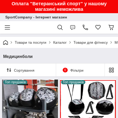
Оплата "Ветеранський спорт" у нашому
магазині неможлива
SportCompany - Інтернет магазин
Товари та послуги
Каталог
Товари для фітнесу
М
Медицинболи
Сортування
0
Фільтри
Топ продажів
Топ продажів