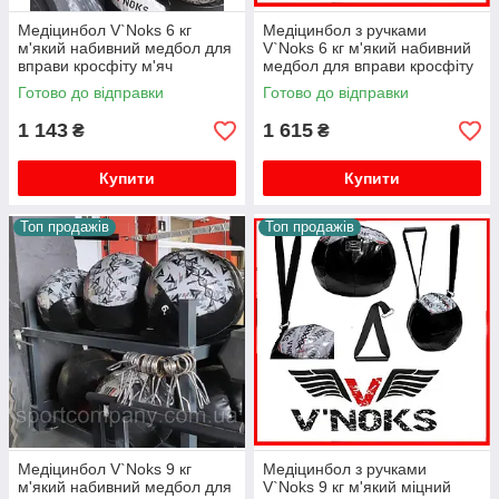
Медіцинбол V`Noks 6 кг
Медіцинбол з ручками
м'який набивний медбол для
V`Noks 6 кг м'який набивний
вправи кросфіту м'яч
медбол для вправи кросфіту
медичний обважнений
м'яч медичний обважнений.
Готово до відправки
Готово до відправки
1 143
1 615
₴
₴
Купити
Купити
Топ продажів
Топ продажів
Медіцинбол V`Noks 9 кг
Медіцинбол з ручками
м'який набивний медбол для
V`Noks 9 кг м'який міцний