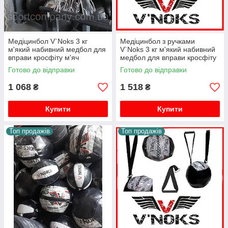
Медіцинбол V`Noks 3 кг
Медіцинбол з ручками
м'який набивний медбол для
V`Noks 3 кг м'який набивний
вправи кросфіту м'яч
медбол для вправи кросфіту
медичний обважнений
м'яч медичний обважнений.
Готово до відправки
Готово до відправки
1 068
1 518
₴
₴
Купити
Купити
Топ продажів
Топ продажів