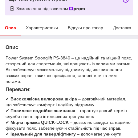
Замовлення під захистом
Опис
Характеристики
Відгуки про товар
Доставка
Опис
Power System Stronglift PS-3840 – це надійний та міцний пояс,
створений для спортсменів, які працюють із великими вагами.
Він забезпечує максимальну підтримку під час виконання
важких вправ, таких як присідання, станові тяги та жим
ногами.
Переваги:
✔
Високоякісна велюрова шкіра
– довговічний матеріал,
що забезпечує комфорт і надійну підтримку.
✔
Посилене подвійне зшивання
– гарантує довгий термін
служби навіть при інтенсивних тренуваннях.
✔
Міцна пряжка QUICK-LOCK
– дозволяє швидко та надійно
фіксувати пояс, забезпечуючи стабільність під час вправ.
✔
Ідеальний для паверліфтингу
– допомагає уникнути