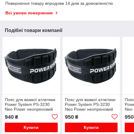
Повернення товару впродовж 14 днів за домовленістю
Всі умови повернення
Подібні товари компанії
Пояс для важкої атлетики
Пояс для важкої атлетики
Пояс
Power System PS-3230
Power System PS-3230
Powe
Neo Power неопреновий
Neo Power неопреновий
Neo 
Black/Red XL
Black/Red L
Blac
940
950
950
₴
₴
Купити
Купити