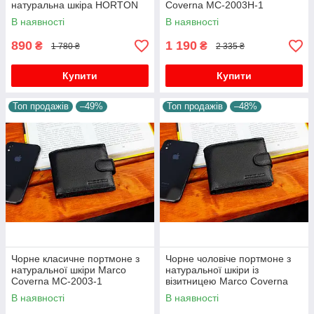
натуральна шкіра HORTON
Coverna MC-2003Н-1
301B
В наявності
В наявності
890
1 190
₴
₴
1 780 ₴
2 335 ₴
Купити
Купити
Топ продажів
–49%
Топ продажів
–48%
Чорне класичне портмоне з
Чорне чоловіче портмоне з
натуральної шкіри Marco
натуральної шкіри із
Coverna MC-2003-1
візитницею Marco Coverna
MC-2057-1
В наявності
В наявності