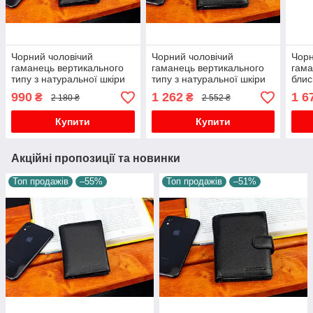
Чорний чоловічий
Чорний чоловічий
Чорн
гаманець вертикального
гаманець вертикального
гама
типу з натуральної шкіри
типу з натуральної шкіри
блис
на магніті Marco Coverna
під документи Marco
шкір
990
1 262
1 6
₴
₴
2 180 ₴
2 552 ₴
MC-1286
Coverna MC-5176-1
802-
Купити
Купити
Акційні пропозиції та новинки
Топ продажів
–55%
Топ продажів
–51%