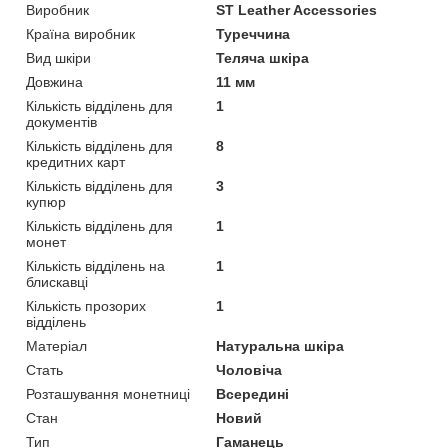
Виробник
ST Leather Accessories
Країна виробник
Туреччина
Вид шкіри
Теляча шкіра
Довжина
11 мм
Кількість відділень для
1
документів
Кількість відділень для
8
кредитних карт
Кількість відділень для
3
купюр
Кількість відділень для
1
монет
Кількість відділень на
1
блискавці
Кількість прозорих
1
відділень
Матеріал
Натуральна шкіра
Стать
Чоловіча
Розташування монетниці
Всередині
Стан
Новий
Тип
Гаманець