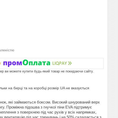
вленістю
пер ви можете купити будь-який товар не покидаючи сайту.
ьки на бирці та на коробці розмір UA не вказується
жінок, які займаються боксом. Високий шнурований верх
нгу. Проміжна підошва з гнучкої піни EVA підтримує
плення з поверхнею під час рухів у всіх напрямках,
 вентиляцію під час тренувань і на 50% складається з