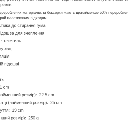
іалів.
перероблених матеріалів, ці боксерки мають щонайменше 50% перероблен
край пластиковим відходам
тійка до стирання гума
підошва для зчеплення
: текстиль
урівці
ляція
ій підошві
ть
1 cm
найменший розмір):
22.5 cm
тці (найменший розмір):
25 cm
уття:
19 cm
нший розмір):
250 g