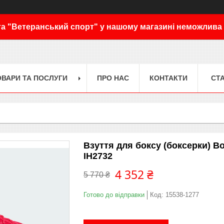
а "Ветеранський спорт" у нашому магазині неможлива
ОВАРИ ТА ПОСЛУГИ
ПРО НАС
КОНТАКТИ
СТА
Взуття для боксу (боксерки) Bo
IH2732
4 352 ₴
5 770 ₴
Готово до відправки
Код:
15538-1277