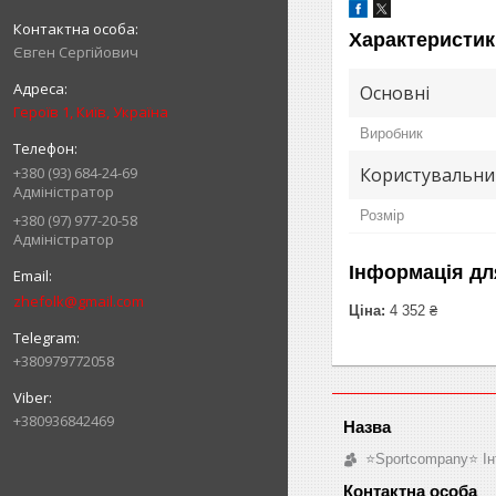
Характеристик
Євген Сергійович
Основні
Героїв 1, Київ, Україна
Виробник
Користувальни
+380 (93) 684-24-69
Адміністратор
Розмір
+380 (97) 977-20-58
Адміністратор
Інформація дл
zhefolk@gmail.com
Ціна:
4 352 ₴
+380979772058
+380936842469
⭐️Sportcompany⭐️ І