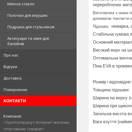
Мягкое стекло
перероблених матер
Виготовлені з низки 
Полочки для игрушек
допомагає покласти 
немарка, с
Підошва:
Подушки для стульчиков
Стабільна гумова 
Аксесуари та хімія для
Основний матеріал
басейнів
Високий верх на шн
Про нас
Оптимальна венти
Піна EVA в проміжн
Відгуки
Доставка
Розмір і відповідніс
Повернення
Товщина підошви:
Ширина на верху (
КОНТАКТИ
Ширина при щиколо
Загальна висота вз
Вага взуття (найме
⭐️Sportcompany⭐️ Інтернет магазин
спортивних товарів⭐️