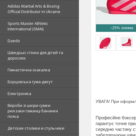
Adidas Martial Arts & Boxing
Official Distributor in Ukraine
Sports Master Athletic
–25%
International (SMAI)
Daedo
Шведські стінки для дітей та
дорослих
Гімнастична скакалка
Борцовська гума-джгут
Електроніка
УВАГА! При оформлен
Вироби зі шкіри сумки
рюкзаки гаманці бананки
пояса
Професійне боксер
гарантує точне прил
Детские столики и стульчики
середню частину ст
забезпечуючи швид