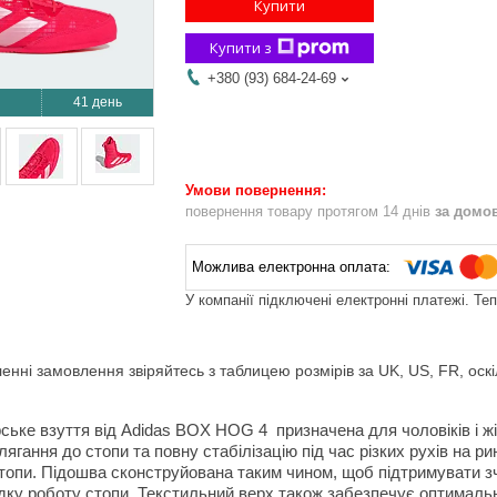
Купити
Купити з
+380 (93) 684-24-69
41 день
повернення товару протягом 14 днів
за домо
У компанії підключені електронні платежі. Те
ні замовлення звіряйтесь з таблицею розмірів за UK, US, FR, оскіл
ське взуття від Adidas BOX HOG 4
призначена для чоловіків і 
ягання до стопи та повну стабілізацію під час різких рухів на ри
опи. Підошва сконструйована таким чином, щоб підтримувати зче
ку роботу стопи. Текстильний верх також забезпечує оптимальну