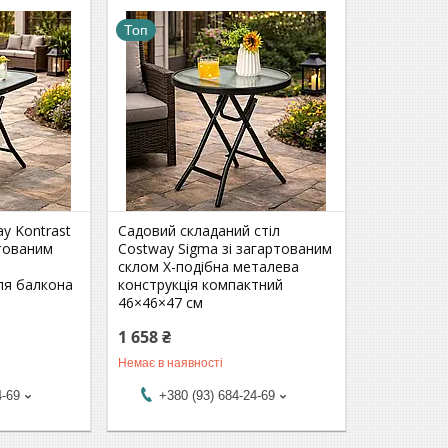
Топ
y Kontrast
Садовий складаний стіл
тованим
Costway Sigma зі загартованим
склом X-подібна металева
для балкона
конструкція компактний
46×46×47 см
1 658 ₴
Немає в наявності
4-69
+380 (93) 684-24-69