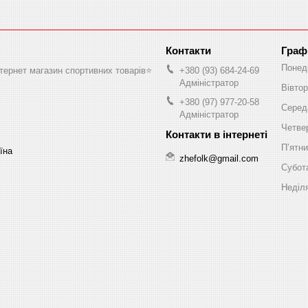
Граф
Понед
нтернет магазин спортивних товарів⭐️
+380 (93) 684-24-69
Адміністратор
Вівтор
+380 (97) 977-20-58
Серед
Адміністратор
Четве
Пʼятн
аїна
zhefolk@gmail.com
Субот
Неділ