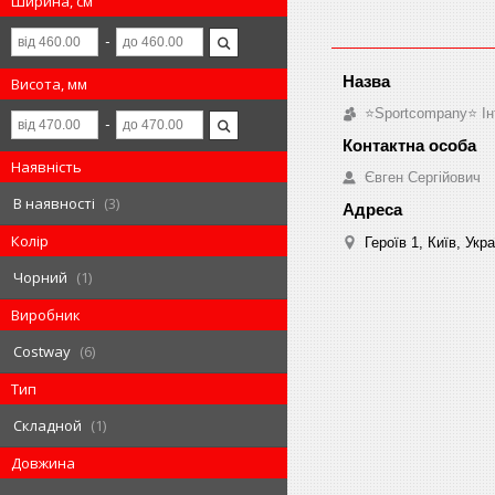
Ширина, см
Висота, мм
⭐️Sportcompany⭐️ І
Наявність
Євген Сергійович
В наявності
3
Колір
Героїв 1, Київ, Укр
Чорний
1
Виробник
Costway
6
Тип
Складной
1
Довжина