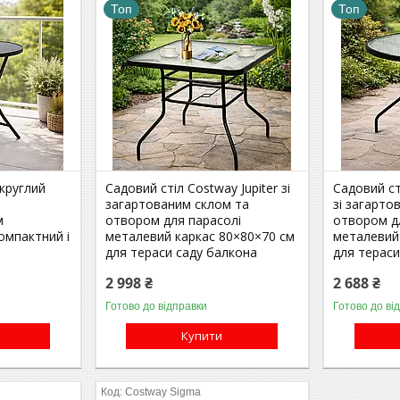
Топ
Топ
круглий
Садовий стіл Costway Jupiter зі
Садовий ст
загартованим склом та
зі загарто
м
отвором для парасолі
отвором д
омпактний і
металевий каркас 80×80×70 см
металевий
для тераси саду балкона
для тераси
2 998 ₴
2 688 ₴
Готово до відправки
Готово до ві
Купити
Costway Sigma