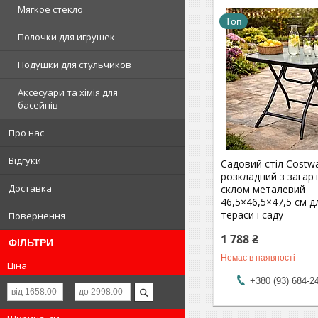
Мягкое стекло
Топ
Полочки для игрушек
Подушки для стульчиков
Аксесуари та хімія для
басейнів
Про нас
Відгуки
Садовий стіл Costwa
розкладний з загар
Доставка
склом металевий
46,5×46,5×47,5 см 
тераси і саду
Повернення
1 788 ₴
ФІЛЬТРИ
Немає в наявності
Ціна
+380 (93) 684-2