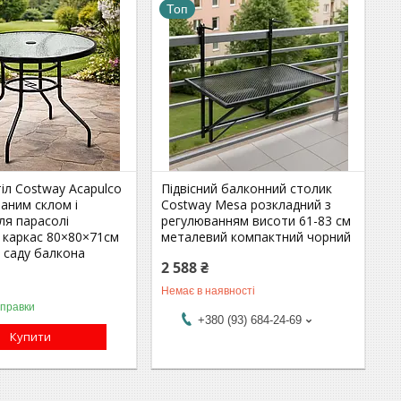
Топ
іл Costway Acapulco
Підвісний балконний столик
ваним склом і
Costway Mesa розкладний з
ля парасолі
регулюванням висоти 61-83 см
 каркас 80×80×71см
металевий компактний чорний
 саду балкона
2 588 ₴
Немає в наявності
дправки
+380 (93) 684-24-69
Купити