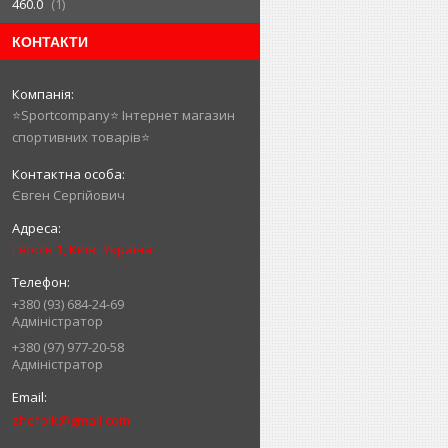
460.0
1
КОНТАКТИ
⭐️Sportcompany⭐️ Інтернет магазин
спортивних товарів⭐️
Євген Сергійович
Героїв 1, Київ, Україна
+380 (93) 684-24-69
Адміністратор
+380 (97) 977-20-58
Адміністратор
zhefolk@gmail.com