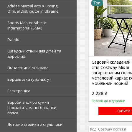
Топ
Adidas Martial Arts & Boxing
Official Distributor in Ukraine
Sports Master Athletic
International (SMAI)
Daedo
Шведські стінки для дітей та
дорослих
Садовий складаний 
стіл Costway Mix зі
Гімнастична скакалка
загартованим скло
металевий каркас к
Борцовська гума-джгут
мобільний чорний
Електроніка
2 228 ₴
Готово до відправки
Вироби зі шкіри сумки
рюкзаки гаманці бананки
Купити
пояса
Детские столики и стульчики
Costway Kontrast