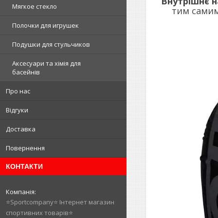
Внутрішнє н
Мягкое стекло
тим самим
Полочки для игрушек
Подушки для стульчиков
Аксесуари та хімія для
басейнів
Про нас
Відгуки
Доставка
Повернення
КОНТАКТИ
⭐️Sportcompany⭐️ Інтернет магазин
спортивних товарів⭐️