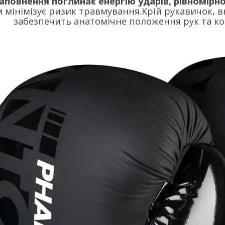
аповнення поглинає енергію ударів, рівномірн
 мінімізує ризик травмування.Крій рукавичок, в
забезпечить анатомічне положення рук та ко