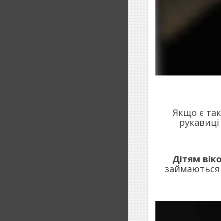
Якщо є та
рукавиці
Дітям віко
займаються 