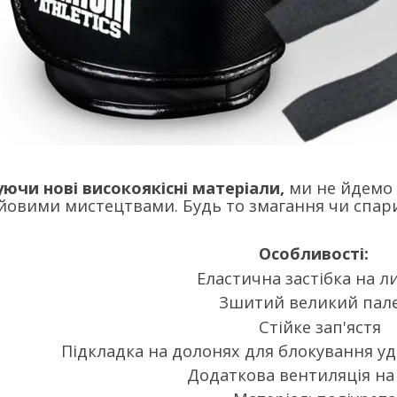
ючи нові високоякісні матеріали,
ми не йдемо 
йовими мистецтвами. Будь то змагання чи спарин
Особливості:
Еластична застібка на л
Зшитий великий пал
Стійке зап'ястя
Підкладка на долонях для блокування уд
Додаткова вентиляція на