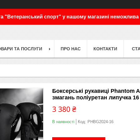
а "Ветеранський спорт" у нашому магазині неможлива
ОВАРИ ТА ПОСЛУГИ
ПРО НАС
КОНТАКТИ
СТА
Боксерські рукавиці Phantom A
змагань поліуретан липучка 16
3 380 ₴
В наявності
Код:
PHBG2024-16