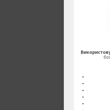
Використову
бо