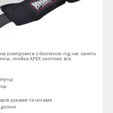
на компроміси з безпекою під час занять
ги, лінійка APEX охоплює все.
ипучці
ець
арів руками та ногами
 долоні