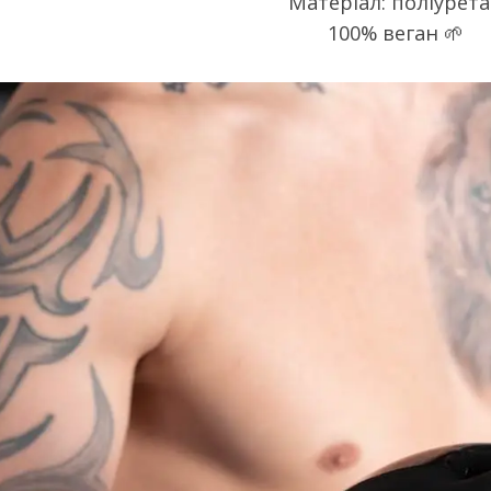
Матеріал: поліурет
100% веган 🌱