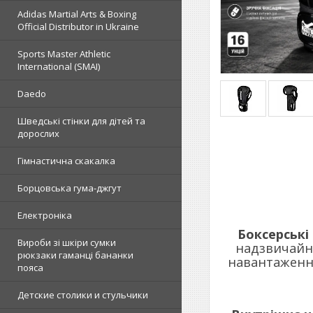
Adidas Martial Arts & Boxing
Official Distributor in Ukraine
Sports Master Athletic
International (SMAI)
Daedo
Шведські стінки для дітей та
дорослих
Гімнастична скакалка
Борцовська гума-джгут
Електроніка
Боксерські
Вироби зі шкіри сумки
надзвичайно
рюкзаки гаманці бананки
навантаження
пояса
Детские столики и стульчики