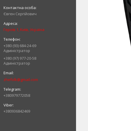
Євген Сергійович
Героїв 1, Київ, Україна
+380 (93) 684-24-69
Адміністратор
+380 (97) 977-20-58
Адміністратор
zhefolk@gmail.com
+380979772058
+380936842469