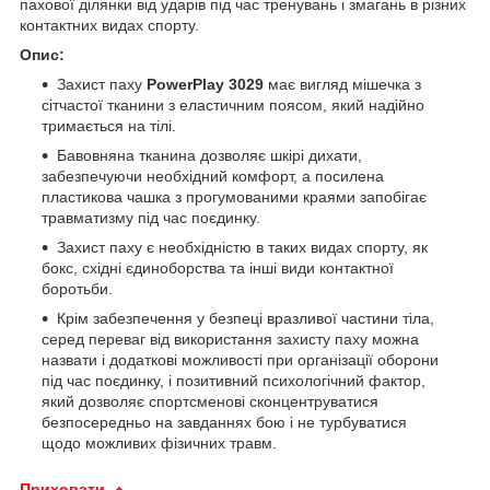
пахової ділянки від ударів під час тренувань і змагань в різних
контактних видах спорту.
Опис:
Захист паху
PowerPlay 3029
має вигляд мішечка з
сітчастої тканини з еластичним поясом, який надійно
тримається на тілі.
Бавовняна тканина дозволяє шкірі дихати,
забезпечуючи необхідний комфорт, а посилена
пластикова чашка з прогумованими краями запобігає
травматизму під час поєдинку.
Захист паху є необхідністю в таких видах спорту, як
бокс, східні єдиноборства та інші види контактної
боротьби.
Крім забезпечення у безпеці вразливої частини тіла,
серед переваг від використання захисту паху можна
назвати і додаткові можливості при організації оборони
під час поєдинку, і позитивний психологічний фактор,
який дозволяє спортсменові сконцентруватися
безпосередньо на завданнях бою і не турбуватися
щодо можливих фізичних травм.
Приховати