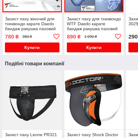
Захист паху жіночий для
Захист паху для тхеквондо
Захи
тхеквондо карате Daedo
WTF Daedo карате
3029
бандаж ракушка паховий
бандаж ракушка паховий
захист для бойових
захист для бойових
780
890
290
₴
₴
980 ₴
1 090 ₴
мистецтв боротьби
мистецтв боротьби
Купити
Купити
Подібні товари компанії
Захист паху Leone PR321
Захист паху Shock Doctor
Захи