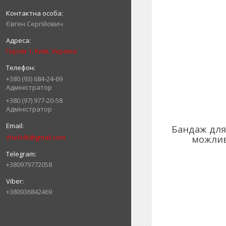
Євген Сергійович
Героїв 1, Київ, Україна
+380 (93) 684-24-69
Адміністратор
+380 (97) 977-20-58
Адміністратор
Бандаж для 
zhefolk@gmail.com
можливі
+380979772058
+380936842469