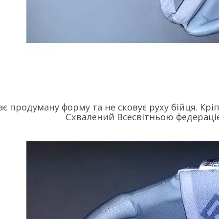
є продуману форму та не сковує руху бійця. Крі
Схвалений Всесвітньою федераці