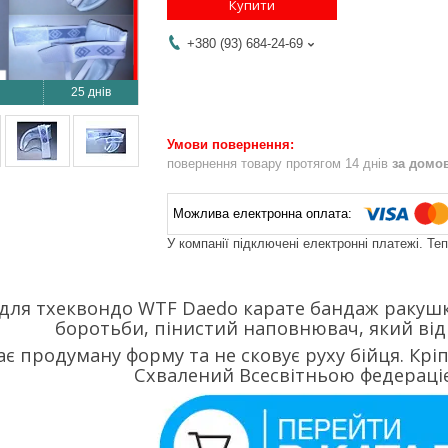
Купити
+380 (93) 684-24-69
25 днів
повернення товару протягом 14 днів
за домо
У компанії підключені електронні платежі. Те
 для тхеквондо WTF Daedo карате бандаж ракуш
боротьби, пінистий наповнювач, який від
є продуману форму та не сковує руху бійця. Крі
Схвалений Всесвітньою федераці