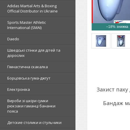
Adidas Martial Arts & Boxing
Official Distributor in Ukraine
Sports Master Athletic
–18%
International (SMAI)
Daedo
Шведські стінки для дітей та
дорослих
Гімнастична скакалка
Борцовська гума-джгут
Захист паху
Електроніка
Вироби зі шкіри сумки
Бандаж ма
рюкзаки гаманці бананки
пояса
Детские столики и стульчики