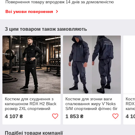
Повернення товару впродовж 14 днів за домовленістю
Всі умови повернення
З цим товаром також замовляють
Костюм для схуднення з
Костюм для згонки ваги
Кост
капюшоном RDX H2 Black
спалювання жиру V`Noks
RDX
розмір 2XL спортивний
S/M спортивний фітнес біг
капю
сауна-костюм для
схуднення куртка та
саун
4 107
1 853
4 1
₴
₴
тренувань та
штани сауна
трен
потовиділення
жир
Подібні товари компанії