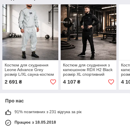
Костюм для схуднення
Костюм для схуднення з
Кост
Leone Advance Grey
капюшоном RDX H2 Black
кап
розмір L/XL сауна-костюм
розмір XL спортивний
розм
для потовиділення та
сауна-костюм для
саун
2 691
4 107
4 1
₴
₴
тренувань
тренувань та
трен
потовиділення
пото
Про нас
91% позитивних з 231 відгука за рік
Працює з 18.05.2018