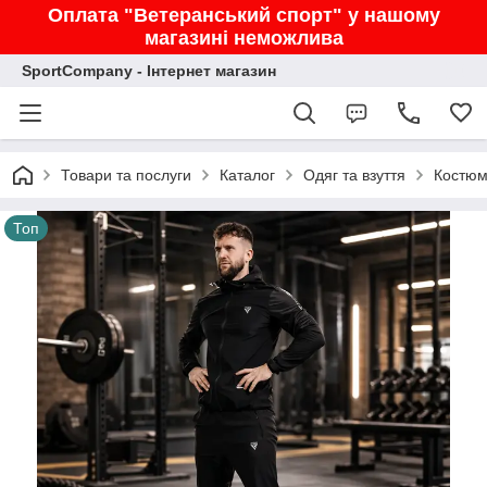
Оплата "Ветеранський спорт" у нашому
магазині неможлива
SportCompany - Інтернет магазин
Товари та послуги
Каталог
Одяг та взуття
Костюм
Топ