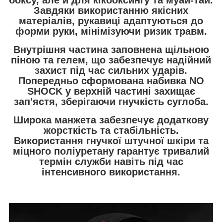
боксу, але й для кікбоксингу та муай-тай.
Завдяки використанню якісних
матеріалів, рукавиці адаптуються до
форми руки, мінімізуючи ризик травм.
Внутрішня частина заповнена щільною
піною та гелем,
що забезпечує надійний
захист під час сильних ударів.
Попередньо сформована набивка NO
SHOCK у верхній частині захищає
зап'ястя, зберігаючи гнучкість суглоба.
Широка манжета
забезпечує додаткову
жорсткість та стабільність.
Використання гнучкої штучної шкіри та
міцного поліуретану гарантує тривалий
термін служби навіть під час
інтенсивного використання.