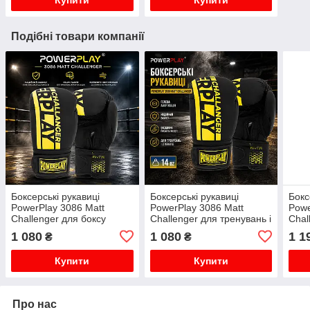
Купити
Купити
Подібні товари компанії
Боксерські рукавиці
Боксерські рукавиці
Бокс
PowerPlay 3086 Matt
PowerPlay 3086 Matt
Powe
Challenger для боксу
Challenger для тренувань і
Chal
кікбоксингу та муай-тай
спарингів екошкіра гелева
унці
1 080
1 080
1 1
₴
₴
тренувань і спарингів
амортизація Чорно-Жовті
Чорно-Жовті 12 унцій
14 унцій
Купити
Купити
Про нас