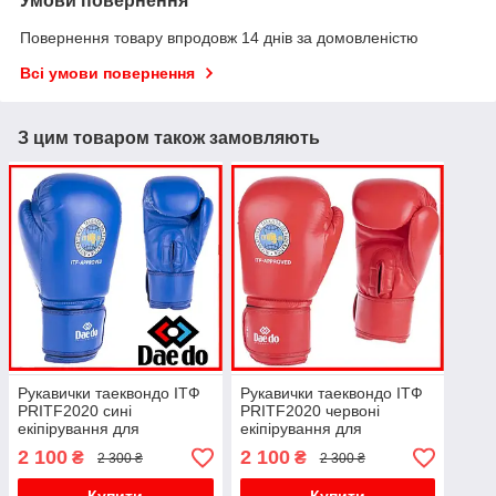
Умови повернення
Повернення товару впродовж 14 днів за домовленістю
Всі умови повернення
З цим товаром також замовляють
Рукавички таеквондо ІТФ
Рукавички таеквондо ІТФ
PRITF2020 сині
PRITF2020 червоні
екіпірування для
екіпірування для
тхеквондо ITF поліуретан
тхеквондо ITF поліуретан
2 100
2 100
₴
₴
2 300 ₴
2 300 ₴