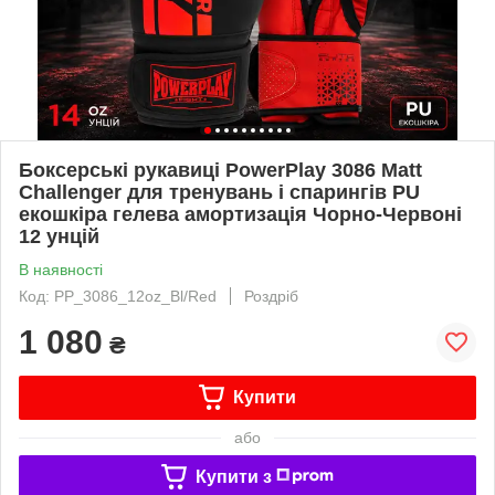
Боксерські рукавиці PowerPlay 3086 Matt
Challenger для тренувань і спарингів PU
екошкіра гелева амортизація Чорно-Червоні
12 унцій
В наявності
Код: PP_3086_12oz_Bl/Red
Роздріб
1 080
₴
Купити
або
Купити з