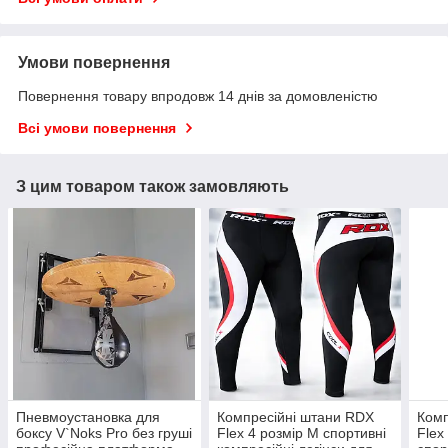
Умови повернення
Повернення товару впродовж 14 днів за домовленістю
Всі умови повернення
З цим товаром також замовляють
Пневмоустановка для
Компресійні штани RDX
Комп
боксу V`Noks Pro без груші
Flex 4 розмір M спортивні
Flex