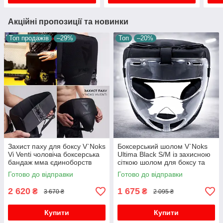
Акційні пропозиції та новинки
Топ продажів
–29%
Топ
–20%
Захист паху для боксу V`Noks
Боксерський шолом V`Noks
Vi Venti чоловіча боксерська
Ultima Black S/M із захисною
бандаж мма єдиноборств
сіткою шолом для боксу та
пахова зона паха раковина
єдиноборств 3L синтетична
Готово до відправки
Готово до відправки
шкіра
2 620
1 675
₴
₴
3 670 ₴
2 095 ₴
Купити
Купити