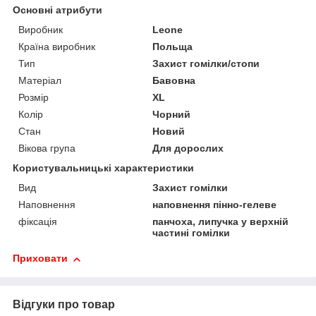
Основні атрибути
Виробник
Leone
Країна виробник
Польща
Тип
Захист гомілки/стопи
Матеріал
Бавовна
Розмір
XL
Колір
Чорний
Стан
Новий
Вікова група
Для дорослих
Користувальницькі характеристики
Вид
Захист гомілки
Наповнення
наповнення пінно-гелеве
фіксація
панчоха, липучка у верхній
частині гомілки
Приховати
Відгуки про товар