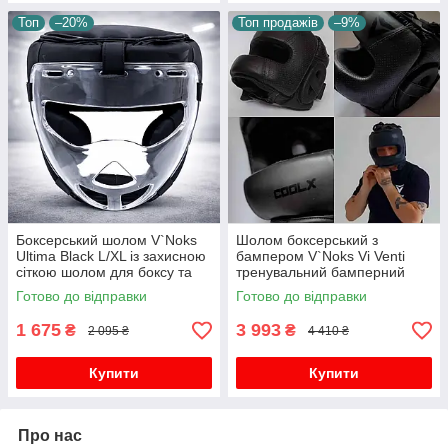
Топ
–20%
Топ продажів
–9%
Боксерський шолом V`Noks
Шолом боксерський з
Ultima Black L/XL із захисною
бампером V`Noks Vi Venti
сіткою шолом для боксу та
тренувальний бамперний
єдиноборств 3L синтетична
шкіряний для боксу та
Готово до відправки
Готово до відправки
шкіра
єдиноборств
1 675
3 993
₴
₴
2 095 ₴
4 410 ₴
Купити
Купити
Про нас