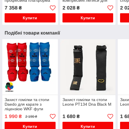
професійна платформа
компресійні легінси для
спор
для швидкісної груші з
тренувань боксу та ММА
легі
7 358
2 028
2 0
₴
₴
регулюванням висоти
бокс
Купити
Купити
Подібні товари компанії
Захист гомілки та стопи
Захист гомілки та стопи
Захи
Daedo для карате з
Leone PT134 Dna Black M
Leon
ліцензією WKF фути
накладки на ноги для
1 990
1 680
1 6
₴
₴
2 190 ₴
єдиноборств
Купити
Купити