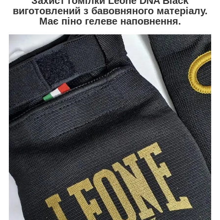
Захист гомілки Leone DNA Black
виготовлений з бавовняного матеріалу.
Має піно гелеве наповнення.