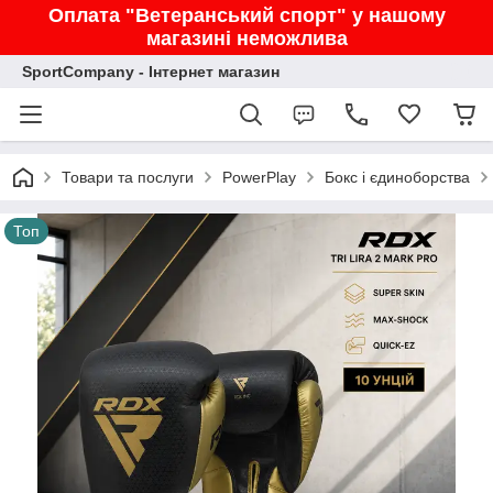
Оплата "Ветеранський спорт" у нашому
магазині неможлива
SportCompany - Інтернет магазин
Товари та послуги
PowerPlay
Бокс і єдиноборства
Топ