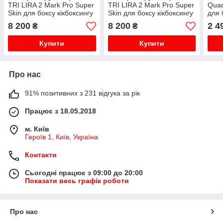
TRI LIRA 2 Mark Pro Super
TRI LIRA 2 Mark Pro Super
Quad
Skin для боксу кікбоксингу
Skin для боксу кікбоксингу
для 
тренувань і спарингів Max-
тренувань і спарингів Max-
трен
8 200
8 200
2 4
₴
₴
Shock Quick-EZ 10 унцій
Shock Quick-EZ 16 унцій
Shoc
Купити
Купити
Про нас
91% позитивних з 231 відгука за рік
Працює з 18.05.2018
м. Київ
Героїв 1, Київ, Україна
Контакти
Сьогодні працює з 09:00 до 20:00
Показати весь графік роботи
Про нас