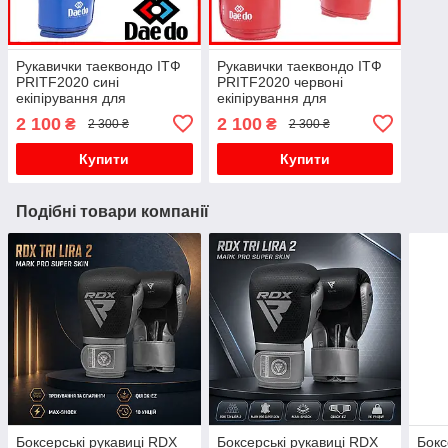
Рукавички таеквондо ІТФ
Рукавички таеквондо ІТФ
PRITF2020 сині
PRITF2020 червоні
екіпірування для
екіпірування для
тхеквондо ITF поліуретан
тхеквондо ITF поліуретан
2 100
2 100
₴
₴
2 300 ₴
2 300 ₴
Купити
Купити
Подібні товари компанії
Боксерські рукавиці RDX
Боксерські рукавиці RDX
Бокс