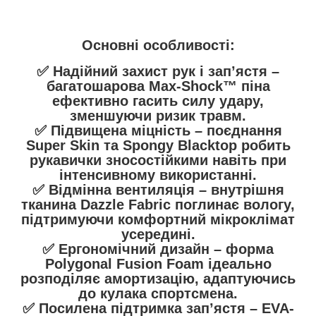
Основні особливості:
✅
Надійний захист рук і зап’ястя
–
багатошарова
Max-Shock™ піна
ефективно гасить силу удару,
зменшуючи ризик травм.
✅
Підвищена міцність
– поєднання
Super Skin та Spongy Blacktop
робить
рукавички зносостійкими навіть при
інтенсивному використанні.
✅
Відмінна вентиляція
– внутрішня
тканина
Dazzle Fabric
поглинає вологу,
підтримуючи комфортний мікроклімат
усередині.
✅
Ергономічний дизайн
– форма
Polygonal Fusion Foam
ідеально
розподіляє амортизацію, адаптуючись
до кулака спортсмена.
✅
Посилена підтримка зап’ястя
–
EVA-