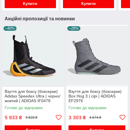
Купити
Купити
Акційні пропозиції та новинки
–40%
–29%
Взуття для боксу (боксерки)
Взуття для боксу (боксерки)
Adidas Speedex Ultra | чорно/
Box Hog 3 | сірі | ADIDAS
жовтий | ADIDAS IF0478
EF2976
Готово до відправки
Готово до відправки
5 933
3 303
₴
₴
9 820 ₴
4 674 ₴
Купити
Купити