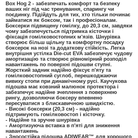
Box Hog 2 - забезпечать комфорт та безпеку
ваших ніг під час тренування, спарингу чи
поєдинку. Підійдуть для тих, хто тільки починає
займатися як боксом, так і професіоналам.
Боксерки підвищену гомілку, до 20,3 см, завдяки
чому забезпечується підтримка кісточки і
фіксація гомілковостопних м'язів. Шнурівка
створює більш щільну та комфортну посадку
боксерок на нозі та додаткову стійкість. Легка
внутрішня устілка Die-cut EVA забезпечує чудову
амортизацію та створює рівномірний розподіл
навантажень по поверхні підошви ступні.
Жорсткий задник надійно фіксує п'яту та
гомілковостопний суглоб, перешкоджаючи
вивиху стопи при динамічному русі. Каучукова
підошва має ковзний малюнок протектора і
забезпечує надійне зчеплення з поверхнею
рингу, дозволяючи боксеру впевнено
пересуватися з блискавичною швидкістю.
- Високі боксерки (20,3 см) - надійно
підтримують гомілковостоп і кісточку.
- Надійне та зручне шнурівка
- Амортизуюча вставка в п'яті для зниження
навантажень
- Зносостійка підошва ADIWEAR™ для хорошого