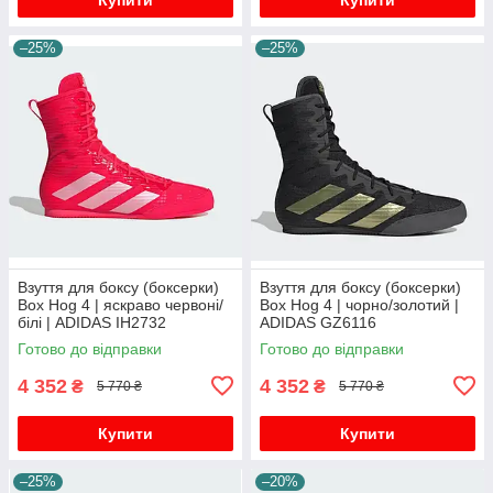
–25%
–25%
Взуття для боксу (боксерки)
Взуття для боксу (боксерки)
Box Hog 4 | яскраво червоні/
Box Hog 4 | чорно/золотий |
білі | ADIDAS IH2732
ADIDAS GZ6116
Готово до відправки
Готово до відправки
4 352
4 352
₴
₴
5 770 ₴
5 770 ₴
Купити
Купити
–25%
–20%