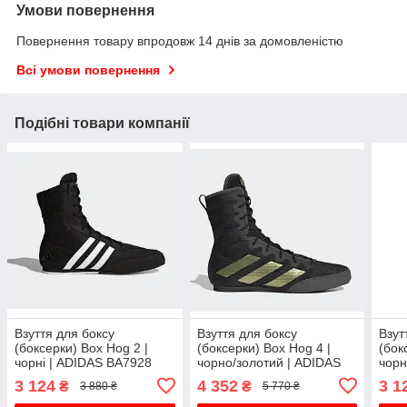
Умови повернення
Повернення товару впродовж 14 днів за домовленістю
Всі умови повернення
Подібні товари компанії
Взуття для боксу
Взуття для боксу
Взут
(боксерки) Box Hog 2 |
(боксерки) Box Hog 4 |
(бок
чорні | ADIDAS BA7928
чорно/золотий | ADIDAS
чорн
GZ6116
3 124
4 352
3 1
₴
₴
3 880 ₴
5 770 ₴