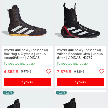
Взуття для боксу (боксерки)
Взуття для боксу (боксерки)
Box Hog 4 Olympic | чорно/
Adidas Speedex Ultra | чорно/
жовтий/білий | ADIDAS
білий | ADIDAS IH2737
IF0477
Готово до відправки
Готово до відправки
4 352
7 876
₴
₴
5 770 ₴
9 820 ₴
Купити
Купити
–19%
–19%