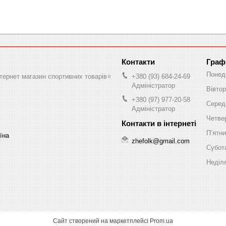
Граф
Понед
нтернет магазин спортивних товарів⭐️
+380 (93) 684-24-69
Адміністратор
Вівтор
+380 (97) 977-20-58
Серед
Адміністратор
Четве
Пʼятн
аїна
zhefolk@gmail.com
Субот
Неділ
Сайт створений на маркетплейсі
Prom.ua