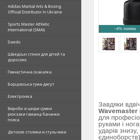
Adidas Martial Arts & Boxing
Official Distributor in Ukraine
Sports Master Athletic
–8%
International (SMAI)
Daedo
Шведські стінки для дітей та
дорослих
Гімнастична скакалка
Борцовська гума-джгут
Електроніка
Завдяки вдвіч
Вироби зі шкіри сумки
Wavemaster
рюкзаки гаманці бананки
для професіо
пояса
руками і нога
ударів знизу
Детские столики и стульчики
єдиноборств),