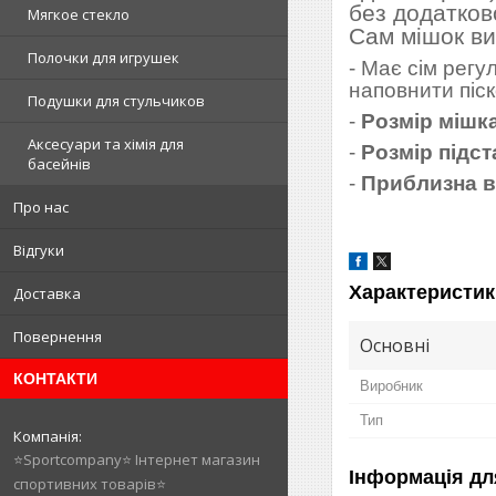
без додатково
Мягкое стекло
Сам мішок ви
Полочки для игрушек
- Має сім регу
наповнити піск
Подушки для стульчиков
-
Розмір мішка
Аксесуари та хімія для
-
Розмір підст
басейнів
-
Приблизна в
Про нас
Відгуки
Характеристик
Доставка
Повернення
Основні
КОНТАКТИ
Виробник
Тип
⭐️Sportcompany⭐️ Інтернет магазин
Інформація дл
спортивних товарів⭐️