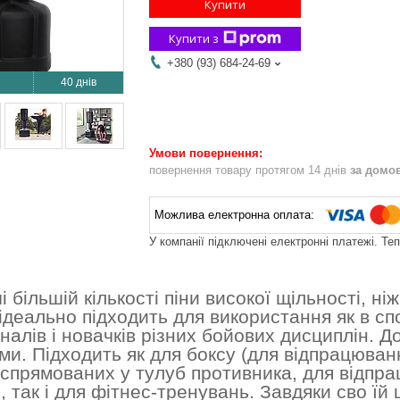
Купити
Купити з
+380 (93) 684-24-69
40 днів
повернення товару протягом 14 днів
за домо
У компанії підключені електронні платежі. Те
і більшій кількості піни високої щільності, ні
ідеально підходить для використання як в спо
налів і новачків різних бойових дисциплін. Д
ми. Підходить як для боксу (для відпрацюван
, спрямованих у тулуб противника, для відпр
 так і для фітнес-тренувань.
Завдяки сво
їй