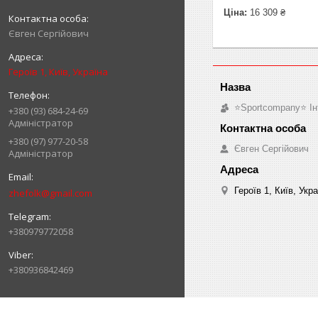
Ціна:
16 309 ₴
Євген Сергійович
Героїв 1, Київ, Україна
⭐️Sportcompany⭐️ І
+380 (93) 684-24-69
Адміністратор
+380 (97) 977-20-58
Євген Сергійович
Адміністратор
Героїв 1, Київ, Укр
zhefolk@gmail.com
+380979772058
+380936842469