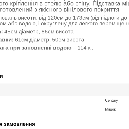
го кріплення в стелю або стіну.
Підставка мі
готовлений з якісного вінілового покриття
лювань висоти, від 120см до 173см (від підлоги до
ом або водою, і округлену для легкого переміщен
:
45см діаметр, 66см висота
авки:
61см діаметр, 50см висота
ага при заповненні водою
– 114 кг.
и
Century
Мішок
я замовлення