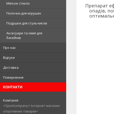
Мягкое стекло
Препарат еф
опадів, по
Полочки для игрушек
оптимальн
Подушки для стульчиков
Аксесуари та хімія для
басейнів
Про нас
Відгуки
Доставка
Повернення
КОНТАКТИ
⭐️Sportcompany⭐️ Інтернет магазин
спортивних товарів⭐️