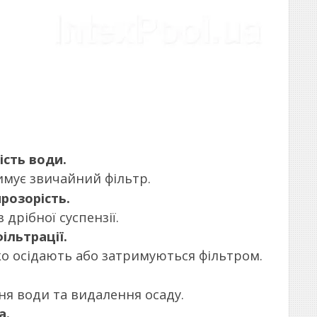
ість води.
римує звичайний фільтр.
розорість.
дрібної суспензії.
ільтрації.
ко осідають або затримуються фільтром.
я води та видалення осаду.
а.