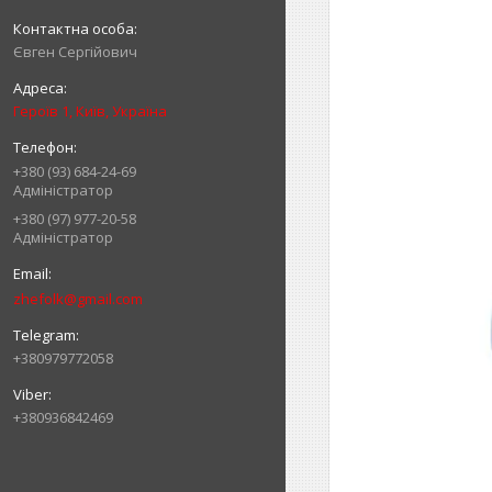
Євген Сергійович
Героїв 1, Київ, Україна
+380 (93) 684-24-69
Адміністратор
+380 (97) 977-20-58
Адміністратор
zhefolk@gmail.com
+380979772058
+380936842469