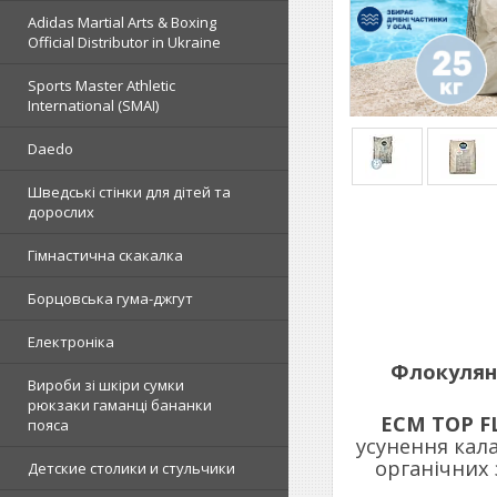
Adidas Martial Arts & Boxing
Official Distributor in Ukraine
Sports Master Athletic
International (SMAI)
Daedo
Шведські стінки для дітей та
дорослих
Гімнастична скакалка
Борцовська гума-джгут
Електроніка
Флокулянт
Вироби зі шкіри сумки
рюкзаки гаманці бананки
ECM TOP F
пояса
усунення кала
органічних 
Детские столики и стульчики