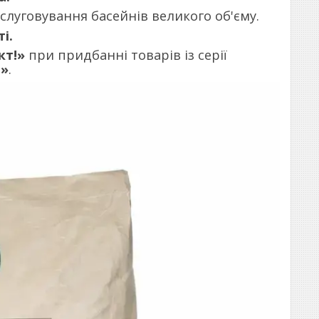
луговування басейнів великого об'єму.
і.
кт!»
при придбанні товарів із серії
и»
.