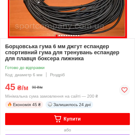
Борцовська гума 6 мм джгут еспандер
спортивний гума для тренувань еспандер
для плавця боксера лижника
Готово до відправки
Код: диаметр 6 мм
Роздріб
45
₴/м
90 ₴/м
Мінімальна сума замовлення на сайті — 200 ₴
Економія
45 ₴
Залишилось
24 дні
Купити
або