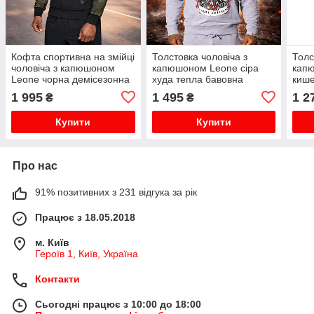
Кофта спортивна на змійці
Толстовка чоловіча з
Толс
чоловіча з капюшоном
капюшоном Leone сіра
капю
Leone чорна демісезонна
худа тепла бавовна
кише
для повсякденного
демісезонна для
чена
1 995
1 495
1 2
₴
₴
носіння тренувань L
повсякденного носіння М
носі
Купити
Купити
Про нас
91% позитивних з 231 відгука за рік
Працює з 18.05.2018
м. Київ
Героїв 1, Київ, Україна
Контакти
Сьогодні працює з 10:00 до 18:00