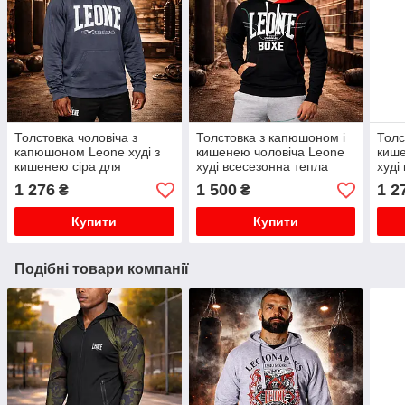
Толстовка чоловіча з
Толстовка з капюшоном і
Толс
капюшоном Leone худі з
кишенею чоловіча Leone
кише
кишенею сіра для
худі всесезонна тепла
худі
повсякденного носіння
бавовна чорна
демі
1 276
1 500
1 2
₴
₴
демісезонна S
повсякденна L
Купити
Купити
Подібні товари компанії