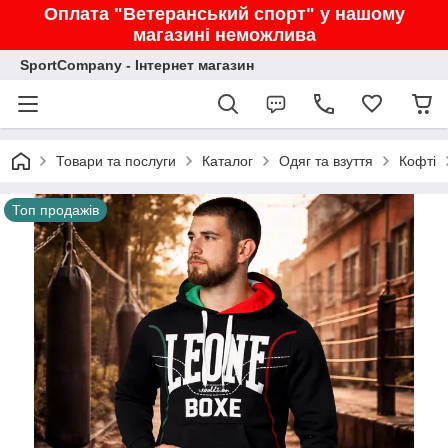
Оплата "Ветеранський спорт" у нашому
магазині неможлива
SportCompany - Інтернет магазин
Товари та послуги
Каталог
Одяг та взуття
Кофті
Топ продажів