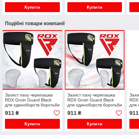
Купити
Купити
Подібні товари компанії
Захист паху черепашка
Захист паху черепашка
Захи
RDX Groin Guard Black
RDX Groin Guard Black
RDX 
для єдиноборств боротьби
для єдиноборств боротьби
для 
боксу чоловіча розмір М.
боксу чоловіча розмір L.
бокс
911
911
911
₴
₴
Купити
Купити