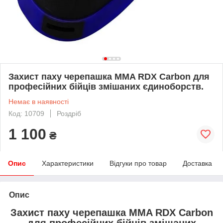
Захист паху черепашка MMA RDX Сarbon для
професійних бійців змішаних єдиноборств.
Немає в наявності
Код: 10709
Роздріб
1 100
₴
Опис
Характеристики
Відгуки про товар
Доставка
Опис
Захист паху черепашка MMA RDX Сarbon
для професійних бійців змішаних