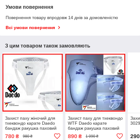
Умови повернення
Повернення товару впродовж 14 днів за домовленістю
Всі умови повернення
З цим товаром також замовляють
Захист паху жіночий для
Захист паху для тхеквондо
Захи
тхеквондо карате Daedo
WTF Daedo карате
3029
бандаж ракушка паховий
бандаж ракушка паховий
захист для бойових
захист для бойових
780
890
290
₴
₴
980 ₴
1 090 ₴
мистецтв боротьби
мистецтв боротьби