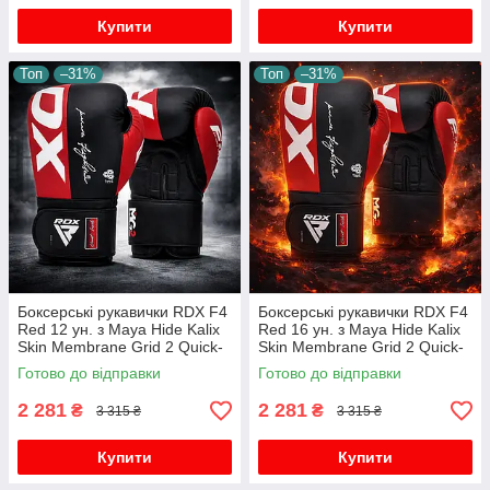
Купити
Купити
Топ
–31%
Топ
–31%
Боксерські рукавички RDX F4
Боксерські рукавички RDX F4
Red 12 ун. з Maya Hide Kalix
Red 16 ун. з Maya Hide Kalix
Skin Membrane Grid 2 Quick-
Skin Membrane Grid 2 Quick-
EZ фіксація для тренувань та
EZ фіксація для тренувань та
Готово до відправки
Готово до відправки
спарингів
спарингів
2 281
2 281
₴
₴
3 315 ₴
3 315 ₴
Купити
Купити