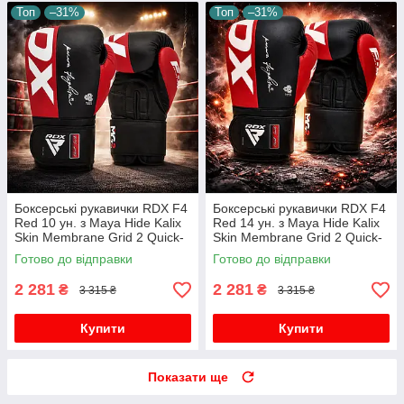
Топ
–31%
Топ
–31%
Боксерські рукавички RDX F4
Боксерські рукавички RDX F4
Red 10 ун. з Maya Hide Kalix
Red 14 ун. з Maya Hide Kalix
Skin Membrane Grid 2 Quick-
Skin Membrane Grid 2 Quick-
EZ фіксація для тренувань та
EZ фіксація для тренувань та
Готово до відправки
Готово до відправки
спарингів
спарингів
2 281
2 281
₴
₴
3 315 ₴
3 315 ₴
Купити
Купити
Показати ще