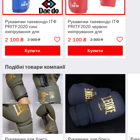
Рукавички таеквондо ІТФ
Рукавички таеквондо ІТФ
PRITF2020 сині
PRITF2020 червоні
екіпірування для
екіпірування для
тхеквондо ITF поліуретан
тхеквондо ITF поліуретан
2 100
2 100
₴
₴
2 300 ₴
2 300 ₴
Купити
Купити
Подібні товари компанії
Рукавички для боксу
Рукавички для боксу
Рука