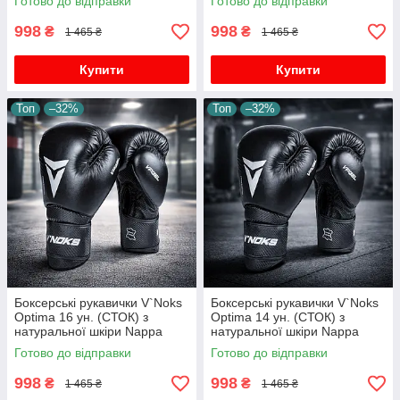
Готово до відправки
Готово до відправки
VPGel вентиляція манжет
VPGel вентиляція манжет
Velcro
Velcro
998
998
₴
₴
1 465 ₴
1 465 ₴
Купити
Купити
Топ
–32%
Топ
–32%
Боксерські рукавички V`Noks
Боксерські рукавички V`Noks
Optima 16 ун. (СТОК) з
Optima 14 ун. (СТОК) з
натуральної шкіри Nappa
натуральної шкіри Nappa
пінно-гелеве наповнення
пінно-гелеве наповнення
Готово до відправки
Готово до відправки
VPGel вентиляція манжет
VPGel вентиляція манжет
Velcro
Velcro
998
998
₴
₴
1 465 ₴
1 465 ₴