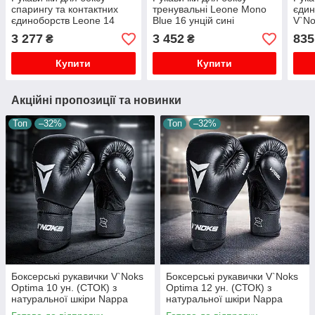
спарингу та контактних
тренувальні Leone Mono
єдин
єдиноборств Leone 14
Blue 16 унцій сині
V`No
унцій тренувальні
оригінальні для дорослих
ориг
3 277
3 452
835
₴
₴
боксерські оригінальні
єдиноборства
трен
Купити
Купити
Акційні пропозиції та новинки
Топ
–32%
Топ
–32%
Боксерські рукавички V`Noks
Боксерські рукавички V`Noks
Optima 10 ун. (СТОК) з
Optima 12 ун. (СТОК) з
натуральної шкіри Nappa
натуральної шкіри Nappa
пінно-гелеве наповнення
пінно-гелеве наповнення