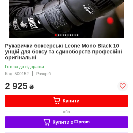
Рукавички боксерські Leone Mono Black 10
унцій для боксу та єдиноборств професійні
оригінальні
Готово до відправки
Код: 500152
Роздріб
2 925
₴
Купити
або
Купити з