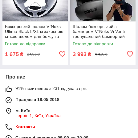
Боксерський шолом V`Noks
Шолом боксерський з
Ultima Black L/XL із захисною
бампером V`Noks Vi Venti
сіткою шолом для боксу та
тренувальний бамперний
єдиноборств 3L синтетична
шкіряний для боксу та
Готово до відправки
Готово до відправки
шкіра
єдиноборств
1 675
3 993
₴
₴
2 095 ₴
4 410 ₴
Про нас
91% позитивних з 231 відгука за рік
Працює з 18.05.2018
м. Київ
Героїв 1, Київ, Україна
Контакти
Сьогодні працює з 09:00 до 20:00