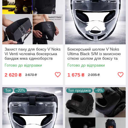
Захист паху для боксу V`Noks
Боксерський шолом V`Noks
Vi Venti чоловіча боксерська
Ultima Black S/M із захисною
бандаж мма єдиноборств
сіткою шолом для боксу та
пахова зона паха раковина
єдиноборств 3L синтетична
Готово до відправки
Готово до відправки
шкіра
2 620
1 675
₴
₴
3 670 ₴
2 095 ₴
Топ
–20%
Топ продажів
–9%