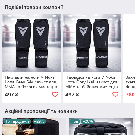
Подібні товари компанії
Накладки на ноги V`Noks
Накладки на ноги V`Noks
Захи
Lotta Grey S/M захист для
Lotta Grey L/XL захист для
тхек
ММА та бойових мистецтв
ММА та бойових мистецтв
банд
з наповнювачем VPGel
з наповнювачем VPGel
захи
497
497
780
₴
₴
мист
Акційні пропозиції та новинки
Топ продажів
–29%
Топ
–20%