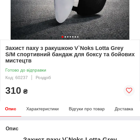
Захист паху з ракушкою V`Noks Lotta Grey
S/M спортивний бандаж для боксу та бойових
мистецтв
Готово до відправки
Код: 60237
Роздріб
310
₴
Опис
Характеристики
Відгуки про товар
Доставка
Опис
Захист паху V`Noks Lotta Grey