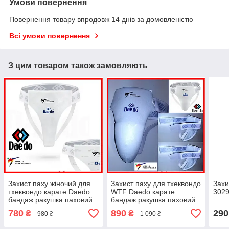
Умови повернення
Повернення товару впродовж 14 днів за домовленістю
Всі умови повернення
З цим товаром також замовляють
Захист паху жіночий для
Захист паху для тхеквондо
Захи
тхеквондо карате Daedo
WTF Daedo карате
3029
бандаж ракушка паховий
бандаж ракушка паховий
захист для бойових
захист для бойових
780
890
290
₴
₴
980 ₴
1 090 ₴
мистецтв боротьби
мистецтв боротьби